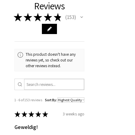
Reviews
★
★
★
★
★
153
153
This product doesn't have any
reviews yet, so check out our
other reviews instead.
1 - 6 of 153 reviews
Sort By:
★
★
★
★
★
3 weeks ago
Geweldig!