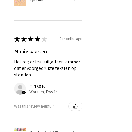
Lijmpen
★
★
★
★
★
2 months ago
Mooie kaarten
Het zag er leuk uit,alleen jammer
dat er voorgedrukte teksten op
stonden
Hinke P.
Workum, Fryslân
Was this review helpful?