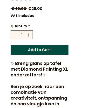
0
Regular
Sale
 €40.00 
€25.00
Price
Price
VAT Included
Quantity
*
Add to Cart
✨ Breng glans op tafel
met Diamond Painting XL
onderzetters! ✨
Ben je op zoek naar een
combinatie van
creativiteit, ontspanning
én een vleugje luxe in