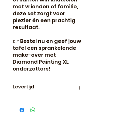
met vrienden of familie,
deze set zorgt voor
plezier én een prachtig
resultaat.
👉 Bestel nu en geef jouw
tafel een sprankelende
make-over met
Diamond Painting XL
onderzetters!
Levertijd
Binnen 24 uur verzonden, dus
vaak de volgende dag al in
huis!