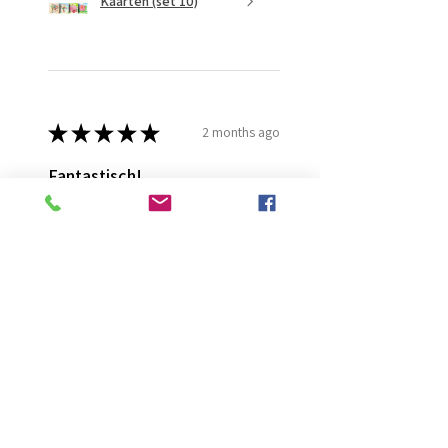
Kaarten (set 10)
★
★
★
★
★
2 months ago
Fantastisch!
Lijmt goed
Francis G.
HOORN NH, NH
Was this review helpful?
Diamond Painting lijm