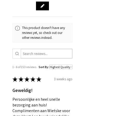
This product doesn't have any
reviews yet, so check out our
other reviews instead.
1 - 6 of 153 reviews
Sort By:
★
★
★
★
★
3 weeks ago
Geweldig!
Persoonlijke en heel snelle
bezorging aan huis!
Complimenten aan Wietske voor