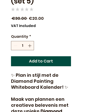
(set 5)
★
★
★
★
★
0
Regular
Sale
 €30.00 
€20.00
Price
Price
VAT Included
Quantity
*
Add to Cart
✨ Plan in stijl met de
Diamond Painting
Whiteboard Kalender! ✨
Maak van plannen een
creatieve belevenis met
deze unieke
Diamond