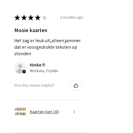
★
★
★
★
★
2 months ago
Mooie kaarten
Het zag er leuk uit,alleen jammer
dat er voorgedrukte teksten op
stonden
Hinke P.
Workum, Fryslân
Was this review helpful?
Kaarten (set 10)