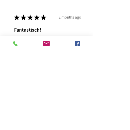
★
★
★
★
★
2 months ago
Fantastisch!
Lijmt goed
Francis G.
HOORN NH, NH
Was this review helpful?
Diamond Painting lijm