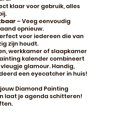
ect klaar voor gebruik, alles
ij.
kbaar
– Veeg eenvoudig
maand opnieuw.
erfect voor iedereen die van
ig zijn houdt.
ken, werkkamer of slaapkamer
ainting kalender combineert
 vleugje glamour. Handig,
eerd een eyecatcher in huis!
 jouw Diamond Painting
 laat je agenda schitteren!
ften.