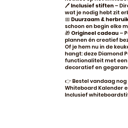
🖊
Inclusief stiften
– Dir
wat je nodig hebt zit erb
📅
Duurzaam & herbrui
schoon en begin elke 
🎁
Origineel cadeau
– P
plannen én creatief bez
Of je hem nu in de keu
hangt: deze Diamond P
functionaliteit met een
decoratief en gegarand
👉 Bestel vandaag nog
Whiteboard Kalender en
Inclusief whiteboardsti