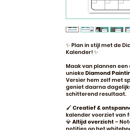
✨ Plan in stijl met de
Kalender! ✨
Maak van plannen een 
unieke
Diamond Painti
Versier hem zelf met s
geniet daarna dagelijk
schitterend resultaat.
🖌
Creatief & ontspan
kalender voorziet van f
💎
Altijd overzicht
– Not
notities op het whitebo