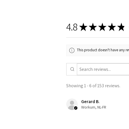
4.8
★
★
★
★
★
1
This product doesn't have any rev
Showing 1 - 6 of 153 reviews.
Gerard B.
Workum, NL-FR