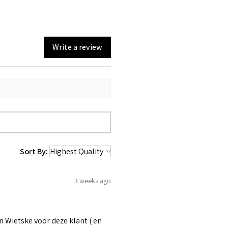
Write a review
Sort By:
3 weeks ago
 Wietske voor deze klant ( en