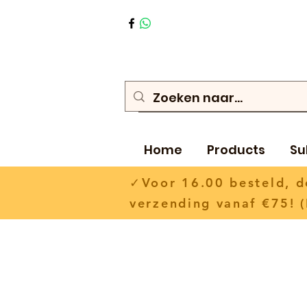
Home
Products
Su
✓Voor 16.00 besteld,
verzending vanaf €75! (