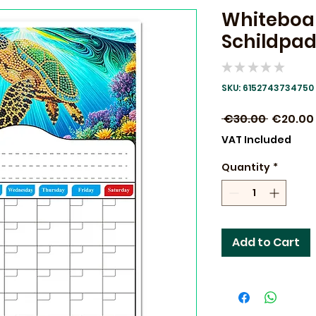
Whiteboa
Schildpad 
★
★
★
★
★
0
SKU: 6152743734750
Regular
 €30.00 
€20.00
Price
VAT Included
Quantity
*
Add to Cart