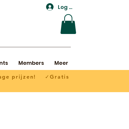
Log In
nts
Members
Meer
ge prijzen! ✓Gratis