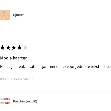
Lijmpen
★
★
★
★
★
Mooie kaarten
Het zag er leuk uit,alleen jammer dat er voorgedrukte teksten op
Was this review helpful?
Kaarten (set 10)