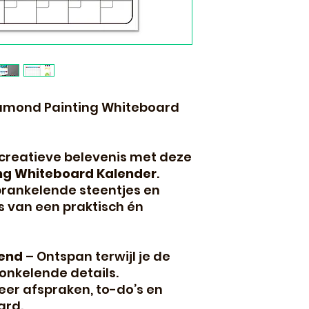
 Diamond Painting Whiteboard
creatieve belevenis met deze
ng Whiteboard Kalender
.
prankelende steentjes en
s van een praktisch én
nend
– Ontspan terwijl je de
onkelende details.
eer afspraken, to-do’s en
ard.