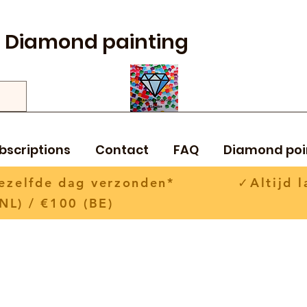
Diamond painting
bscriptions
Contact
FAQ
Diamond poi
 dezelfde dag verzonden* ✓Altijd la
NL) / €100 (BE)