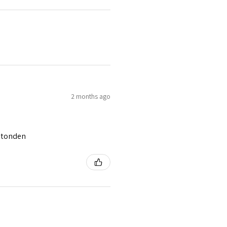
2 months ago
 stonden