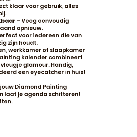
ect klaar voor gebruik, alles
ij.
kbaar
– Veeg eenvoudig
maand opnieuw.
erfect voor iedereen die van
ig zijn houdt.
ken, werkkamer of slaapkamer
ainting kalender combineert
 vleugje glamour. Handig,
eerd een eyecatcher in huis!
 jouw Diamond Painting
 laat je agenda schitteren!
ften.