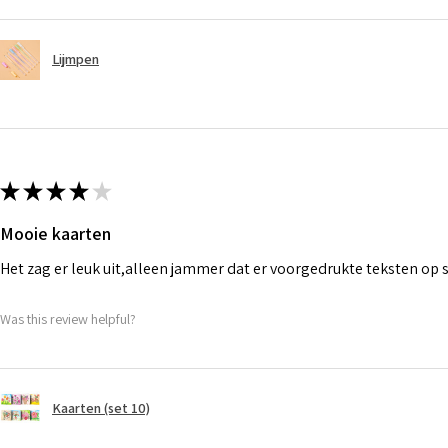
Lijmpen
★
★
★
★
★
Mooie kaarten
Het zag er leuk uit,alleen jammer dat er voorgedrukte teksten op
Was this review helpful?
Kaarten (set 10)