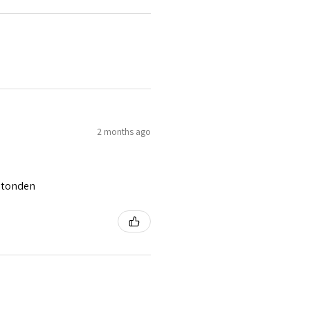
2 months ago
 stonden