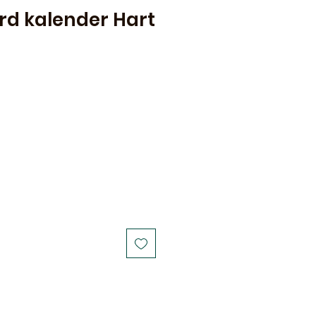
d kalender Hart
Sale
Price