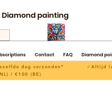
Diamond painting
bscriptions
Contact
FAQ
Diamond poi
 dezelfde dag verzonden* ✓Altijd la
NL) / €100 (BE)