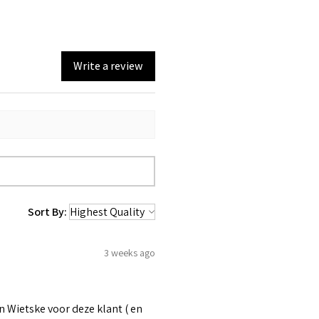
Write a review
Sort By:
3 weeks ago
 Wietske voor deze klant ( en