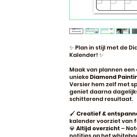
✨ Plan in stijl met de
Kalender! ✨
Maak van plannen een 
unieke
Diamond Painti
Versier hem zelf met s
geniet daarna dagelijk
schitterend resultaat.
🖌
Creatief & ontspan
kalender voorziet van f
💎
Altijd overzicht
– Not
notities op het whitebo