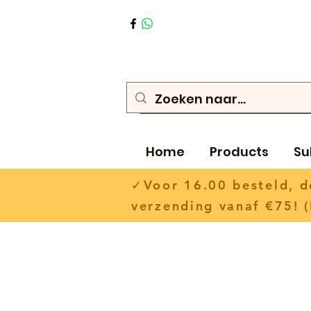
Home
Products
Su
✓Voor 16.00 besteld,
verzending vanaf €75! (