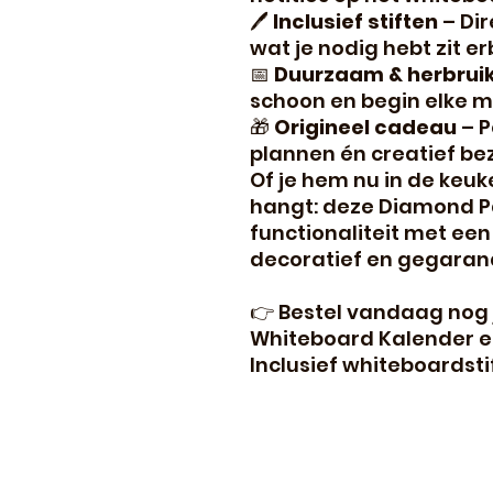
🖊
Inclusief stiften
– Dir
wat je nodig hebt zit erb
📅
Duurzaam & herbrui
schoon en begin elke 
🎁
Origineel cadeau
– P
plannen én creatief bez
Of je hem nu in de keu
hangt: deze Diamond P
functionaliteit met een
decoratief en gegarand
👉 Bestel vandaag nog
Whiteboard Kalender en
Inclusief whiteboardsti