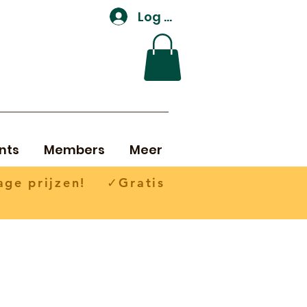
Log In
nts
Members
Meer
ge prijzen! ✓Gratis