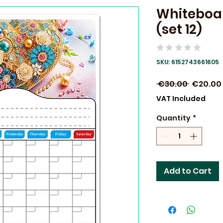
Whiteboar
(set 12)
★
★
★
★
★
0
SKU: 6152743661605
Regular
 €30.00 
€20.00
Price
VAT Included
Quantity
*
Add to Cart