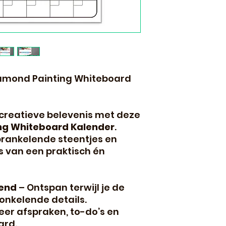
 Diamond Painting Whiteboard
creatieve belevenis met deze
ng Whiteboard Kalender
.
prankelende steentjes en
s van een praktisch én
nend
– Ontspan terwijl je de
onkelende details.
eer afspraken, to-do’s en
ard.