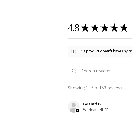
4.8
★
★
★
★
★
1
This product doesn't have any rev
Showing 1 - 6 of 153 reviews.
Gerard B.
Workum, NL-FR