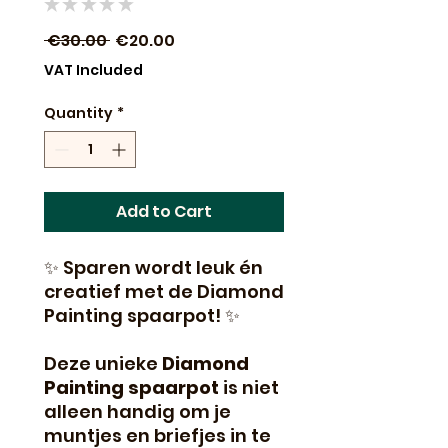
★
★
★
★
★
0
Regular
Sale
 €30.00 
€20.00
Price
Price
VAT Included
Quantity
*
Add to Cart
✨ Sparen wordt leuk én
creatief met de Diamond
Painting spaarpot! ✨
Deze unieke
Diamond
Painting spaarpot
is niet
alleen handig om je
muntjes en briefjes in te