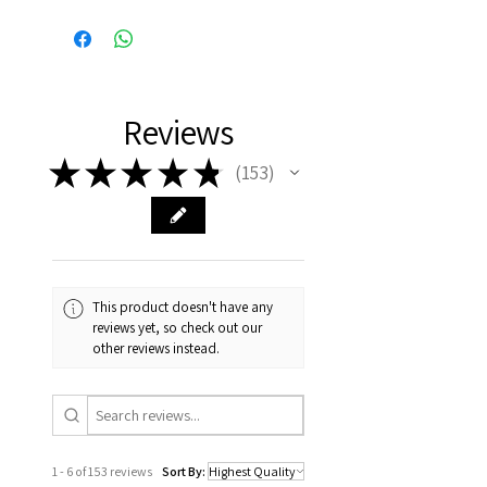
Reviews
★
★
★
★
★
153
153
This product doesn't have any
reviews yet, so check out our
other reviews instead.
1 - 6 of 153 reviews
Sort By: