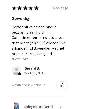
★
★
★
★
★
3 weeks ago
Geweldig!
Persoonlijke en heel snelle
bezorging aan huis!
Complimenten aan Wietske voor
deze klant ( en buur) vriendelijke
afhandeling! Bovendien viel het
product hartstikke goed i...
SHOW MORE
Gerard B.
Workum, NL-FR
Was this review helpful?
Spiegel Hart (set 7)