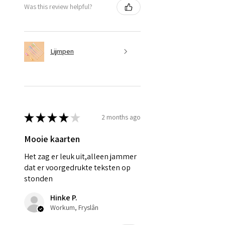
Was this review helpful?
Lijmpen
★
★
★
★
★
2 months ago
Mooie kaarten
Het zag er leuk uit,alleen jammer
dat er voorgedrukte teksten op
stonden
Hinke P.
Workum, Fryslân