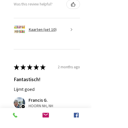
Was this review helpful?
Kaarten (set 10)
★
★
★
★
★
2 months ago
Fantastisch!
Lijmt goed
Francis G.
HOORN NH, NH
Was this review helpful?