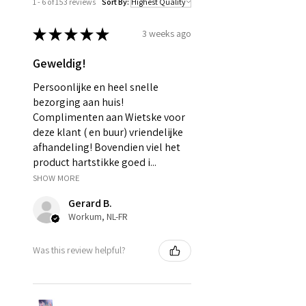
1 - 6 of 153 reviews
Sort By:
★
★
★
★
★
3 weeks ago
Geweldig!
Persoonlijke en heel snelle
bezorging aan huis!
Complimenten aan Wietske voor
deze klant ( en buur) vriendelijke
afhandeling! Bovendien viel het
product hartstikke goed i...
SHOW MORE
Gerard B.
Workum, NL-FR
Was this review helpful?