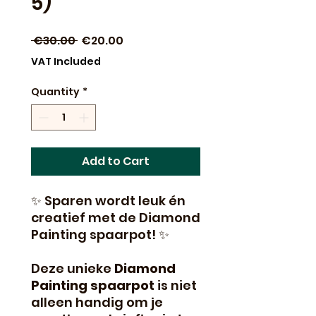
5)
Regular
Sale
 €30.00 
€20.00
Price
Price
VAT Included
Quantity
*
Add to Cart
✨ Sparen wordt leuk én
creatief met de Diamond
Painting spaarpot! ✨
Deze unieke
Diamond
Painting spaarpot
is niet
alleen handig om je