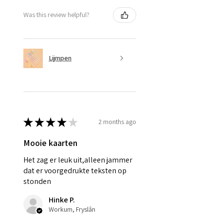
Was this review helpful?
Lijmpen
★
★
★
★
★
2 months ago
Mooie kaarten
Het zag er leuk uit,alleen jammer
dat er voorgedrukte teksten op
stonden
Hinke P.
Workum, Fryslân