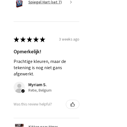
Spiegel Hart (set 7)
★
★
★
★
★
3 weeks ago
Opmerkelijk!
Prachtige kleuren, maar de
tekening is nog niet gans
afgewerkt.
Myriam S.
Retie, Belgium
Was this review helpful?
Kitten naar tijger