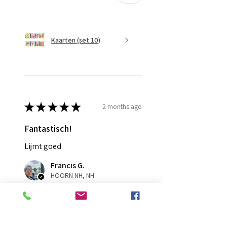
Kaarten (set 10)
★
★
★
★
★
2 months ago
Fantastisch!
Lijmt goed
Francis G.
HOORN NH, NH
Was this review helpful?