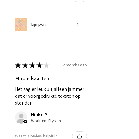
Lijmpen
★
★
★
★
★
2 months ago
Mooie kaarten
Het zag er leuk uit,alleen jammer
dat er voorgedrukte teksten op
stonden
Hinke P.
Workum, Fryslân
Was this review helpful?