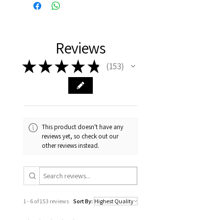
Reviews
★
★
★
★
★
153
153
This product doesn't have any
reviews yet, so check out our
other reviews instead.
1 - 6 of 153 reviews
Sort By: