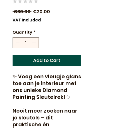
★
★
★
★
★
0
Regular
Sale
 €30.00 
€20.00
Price
Price
VAT Included
Quantity
*
Add to Cart
✨ Voeg een vleugje glans
toe aan je interieur met
ons unieke Diamond
Painting Sleutelrek! ✨
Nooit meer zoeken naar
je sleutels – dit
praktische én