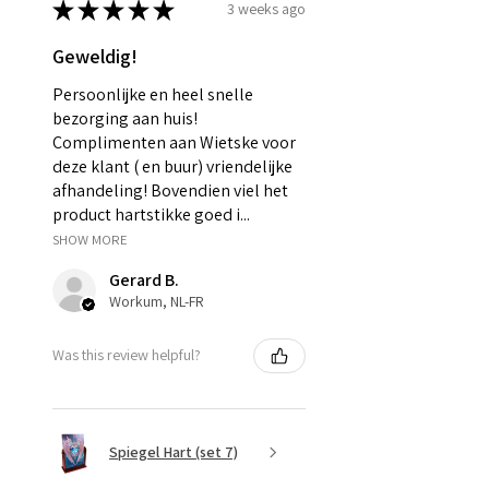
★
★
★
★
★
3 weeks ago
Geweldig!
Persoonlijke en heel snelle
bezorging aan huis!
Complimenten aan Wietske voor
deze klant ( en buur) vriendelijke
afhandeling! Bovendien viel het
product hartstikke goed i...
SHOW MORE
Gerard B.
Workum, NL-FR
Was this review helpful?
Spiegel Hart (set 7)