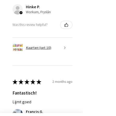
Hinke P.
Workum, Fryslân
Was this review helpful?
Kaarten (set 10)
★
★
★
★
★
2 months ago
Fantastisch!
Lijmt goed
Francis G.