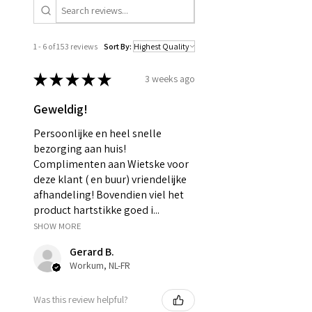
1 - 6 of 153 reviews
Sort By:
★
★
★
★
★
3 weeks ago
Geweldig!
Persoonlijke en heel snelle
bezorging aan huis!
Complimenten aan Wietske voor
deze klant ( en buur) vriendelijke
afhandeling! Bovendien viel het
product hartstikke goed i...
SHOW MORE
Gerard B.
Workum, NL-FR
Was this review helpful?