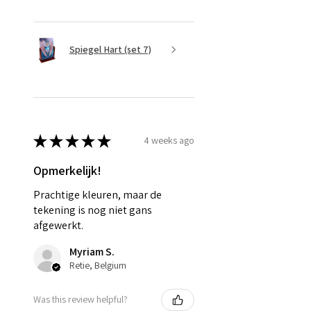
Spiegel Hart (set 7)
★
★
★
★
★
4 weeks ago
Opmerkelijk!
Prachtige kleuren, maar de
tekening is nog niet gans
afgewerkt.
Myriam S.
Retie, Belgium
Was this review helpful?