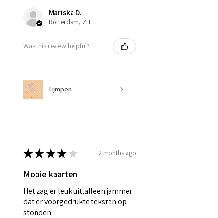
Mariska D.
Rotterdam, ZH
Was this review helpful?
Lijmpen
★
★
★
★
★
2 months ago
Mooie kaarten
Het zag er leuk uit,alleen jammer
dat er voorgedrukte teksten op
stonden