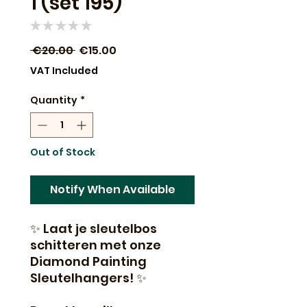
1 (set 195)
★
★
★
★
★
0
Regular
Sale
 €20.00 
€15.00
Price
Price
VAT Included
Quantity
*
Out of Stock
Notify When Available
✨ Laat je sleutelbos
schitteren met onze
Diamond Painting
Sleutelhangers! ✨