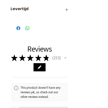
Levertijd
Binnen 24 uur verzonden, dus
vaak de volgende dag al in
huis!
Reviews
★
★
★
★
★
153
153
This product doesn't have any
reviews yet, so check out our
other reviews instead.