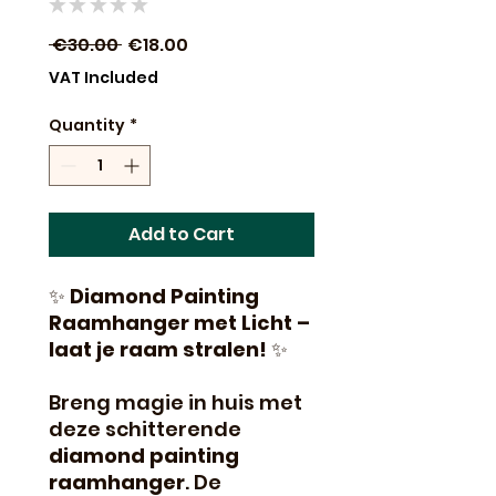
★
★
★
★
★
0
Regular
Sale
 €30.00 
€18.00
Price
Price
VAT Included
Quantity
*
Add to Cart
✨
Diamond Painting
Raamhanger met Licht –
laat je raam stralen!
✨
Breng magie in huis met
deze schitterende
diamond painting
raamhanger
. De