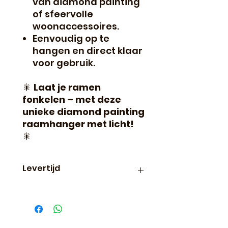
van diamond painting
of sfeervolle
woonaccessoires.
Eenvoudig op te
hangen en direct klaar
voor gebruik.
🎇
Laat je ramen
fonkelen – met deze
unieke diamond painting
raamhanger met licht!
🎇
Levertijd
Binnen 24 uur verzonden, dus
vaak de volgende dag al in
huis!