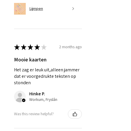
Lijmpen
★
★
★
★
★
2 months ago
Mooie kaarten
Het zag er leuk uit,alleen jammer
dat er voorgedrukte teksten op
stonden
Hinke P.
Workum, Fryslân
Was this review helpful?