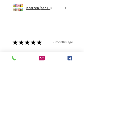
Kaarten (set 10)
★
★
★
★
★
2 months ago
Fantastisch!
Lijmt goed
Francis G.
HOORN NH, NH
Was this review helpful?
Diamond Painting lijm