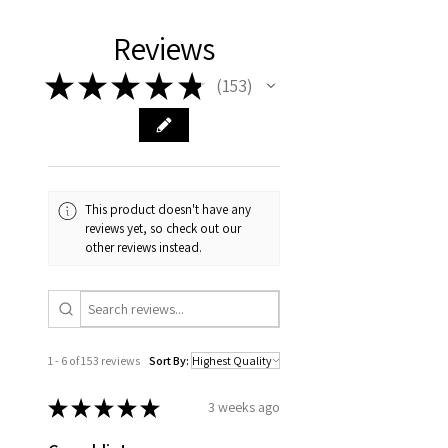
Reviews
★
★
★
★
★
153
153
This product doesn't have any
reviews yet, so check out our
other reviews instead.
1 - 6 of 153 reviews
Sort By:
★
★
★
★
★
3 weeks ago