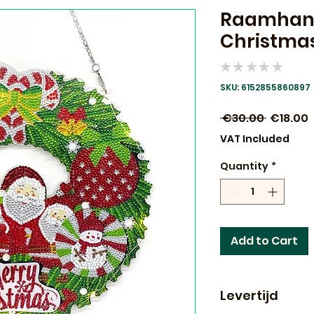
Raamhang
Christmas
★
★
★
★
★
0
SKU: 6152855860897
Regular
S
 €30.00 
€18.00
Price
P
VAT Included
Quantity
*
Add to Cart
Levertijd