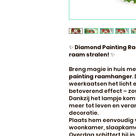
✨
Diamond Painting Ra
raam stralen!
✨
Breng magie in huis me
painting raamhanger
.
weerkaatsen het licht 
betoverend effect – zo
Dankzij het lampje kom
meer tot leven en veran
decoratie.
Plaats hem eenvoudig v
woonkamer, slaapkamer 
Overdag schittert hij in