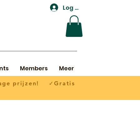
Log In
nts
Members
Meer
ge prijzen! ✓Gratis