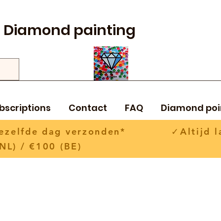
Diamond painting
bscriptions
Contact
FAQ
Diamond poi
 dezelfde dag verzonden* ✓Altijd la
NL) / €100 (BE)