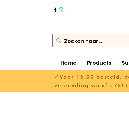
Home
Products
Su
✓Voor 16.00 besteld,
verzending vanaf €75! (