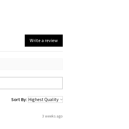
Write a review
Sort By:
3 weeks ago