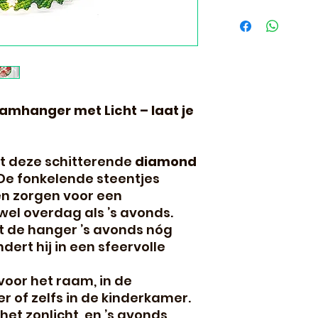
Binnen 24 uur ve
volgende dag al i
amhanger met Licht – laat je
t deze schitterende
diamond
 De fonkelende steentjes
en zorgen voor een
wel overdag als ’s avonds.
t de hanger ’s avonds nóg
dert hij in een sfeervolle
oor het raam, in de
of zelfs in de kinderkamer.
 het zonlicht, en ’s avonds