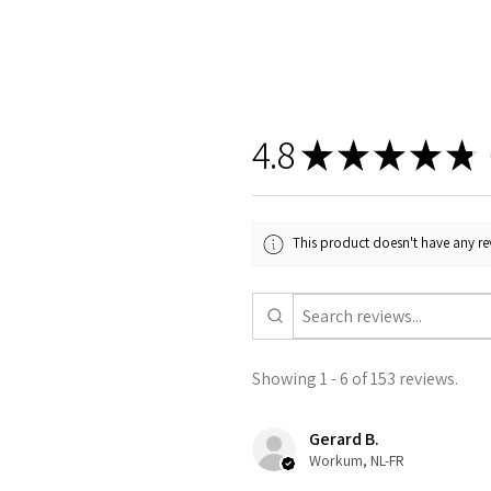
4.8
★
★
★
★
★
1
This product doesn't have any rev
Showing 1 - 6 of 153 reviews.
Gerard B.
Workum, NL-FR