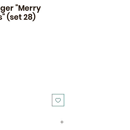
er "Merry
" (set 28)
ale
rice