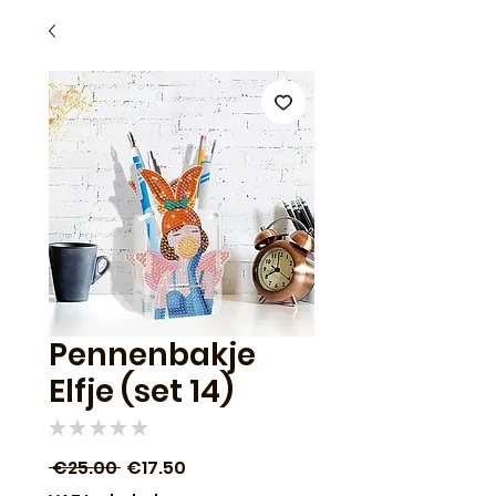
Pennenbakje
Elfje (set 14)
★
★
★
★
★
0
Regular
Sale
 €25.00 
€17.50
Price
Price