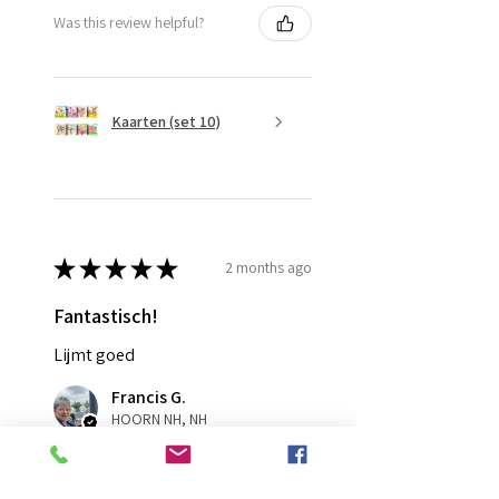
Was this review helpful?
Kaarten (set 10)
★
★
★
★
★
2 months ago
Fantastisch!
Lijmt goed
Francis G.
HOORN NH, NH
Was this review helpful?