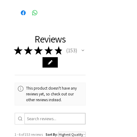
Reviews
★
★
★
★
★
153
153
This product doesn't have any
reviews yet, so check out our
other reviews instead.
1 - 6 of 153 reviews
Sort By: