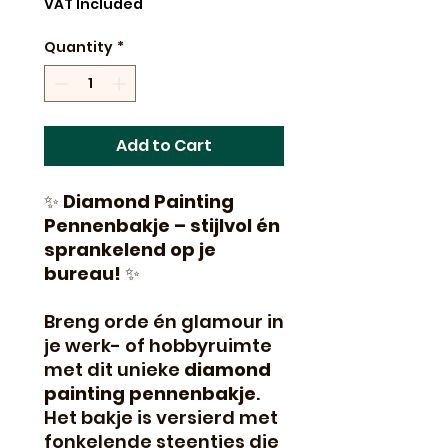
VAT Included
Quantity
*
Add to Cart
✨
Diamond Painting
Pennenbakje – stijlvol én
sprankelend op je
bureau!
✨
Breng orde én glamour in
je werk- of hobbyruimte
met dit unieke
diamond
painting pennenbakje
.
Het bakje is versierd met
fonkelende steentjes die