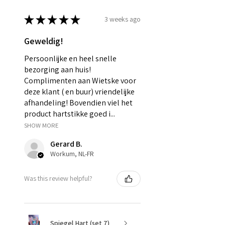
★
★
★
★
★
3 weeks ago
Geweldig!
Persoonlijke en heel snelle
bezorging aan huis!
Complimenten aan Wietske voor
deze klant ( en buur) vriendelijke
afhandeling! Bovendien viel het
product hartstikke goed i...
SHOW MORE
Gerard B.
Workum, NL-FR
Was this review helpful?
Spiegel Hart (set 7)