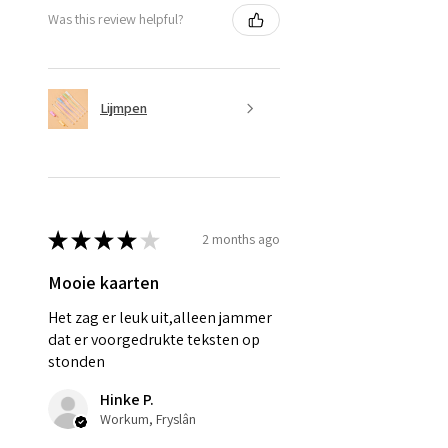
Was this review helpful?
Lijmpen
★
★
★
★
★
2 months ago
Mooie kaarten
Het zag er leuk uit,alleen jammer
dat er voorgedrukte teksten op
stonden
Hinke P.
Workum, Fryslân