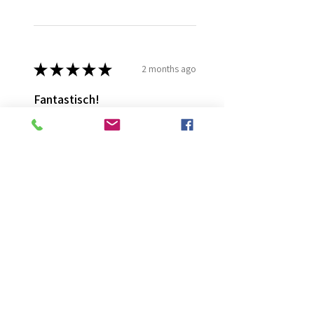
★
★
★
★
★
2 months ago
Fantastisch!
Lijmt goed
Francis G.
HOORN NH, NH
Was this review helpful?
Diamond Painting lijm