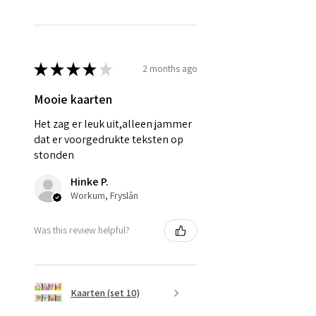
★
★
★
★
★
2 months ago
Mooie kaarten
Het zag er leuk uit,alleen jammer
dat er voorgedrukte teksten op
stonden
Hinke P.
Workum, Fryslân
Was this review helpful?
Kaarten (set 10)