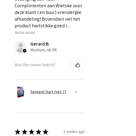
Complimenten aan Wietske voor
deze klant ( en buur) vriendelijke
afhandeling! Bovendien viel het
product hartstikke goed i...
SHOW MORE
Gerard B.
Workum, NL-FR
Was this review helpful?
Spiegel Hart (set 7)
★
★
★
★
★
3 weeks ago