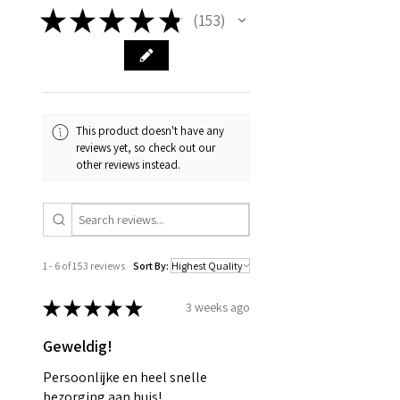
★
★
★
★
★
153
153
This product doesn't have any
reviews yet, so check out our
other reviews instead.
1 - 6 of 153 reviews
Sort By:
★
★
★
★
★
3 weeks ago
Geweldig!
Persoonlijke en heel snelle
bezorging aan huis!