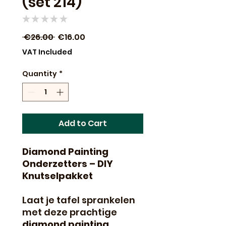
(set 214)
★
★
★
★
★
0
Regular
Sale
 €26.00 
€16.00
Price
Price
VAT Included
Quantity
*
Add to Cart
Diamond Painting
Onderzetters – DIY
Knutselpakket
Laat je tafel sprankelen
met deze prachtige
diamond painting