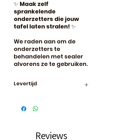
✨
Maak zelf
sprankelende
onderzetters die jouw
tafel laten stralen!
✨
We raden aan om de
onderzetters te
behandelen met sealer
alvorens ze te gebruiken.
Levertijd
Binnen 24 uur verzonden, dus
vaak de volgende dag al in
huis!
Reviews