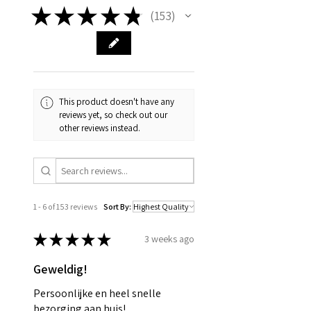
★
★
★
★
★
153
153
This product doesn't have any
reviews yet, so check out our
other reviews instead.
1 - 6 of 153 reviews
Sort By:
★
★
★
★
★
3 weeks ago
Geweldig!
Persoonlijke en heel snelle
bezorging aan huis!