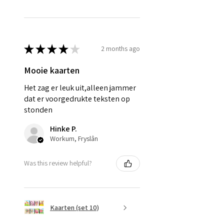
★
★
★
★
★
2 months ago
Mooie kaarten
Het zag er leuk uit,alleen jammer
dat er voorgedrukte teksten op
stonden
Hinke P.
Workum, Fryslân
Was this review helpful?
Kaarten (set 10)