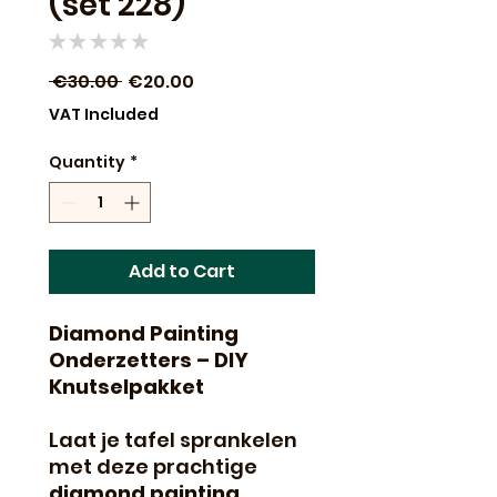
(set 228)
★
★
★
★
★
0
Regular
Sale
 €30.00 
€20.00
Price
Price
VAT Included
Quantity
*
Add to Cart
Diamond Painting
Onderzetters – DIY
Knutselpakket
Laat je tafel sprankelen
met deze prachtige
diamond painting