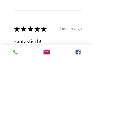
★
★
★
★
★
2 months ago
Fantastisch!
Lijmt goed
Francis G.
HOORN NH, NH
Was this review helpful?
Diamond Painting lijm