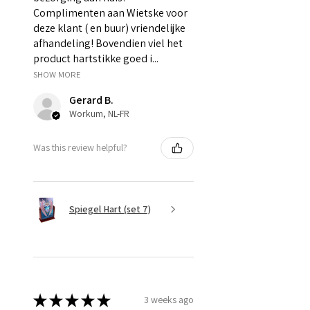
Complimenten aan Wietske voor
deze klant ( en buur) vriendelijke
afhandeling! Bovendien viel het
product hartstikke goed i...
SHOW MORE
Gerard B.
Workum, NL-FR
Was this review helpful?
Spiegel Hart (set 7)
★
★
★
★
★
3 weeks ago