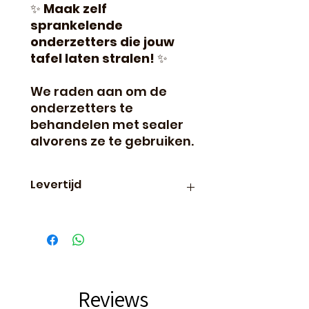
✨
Maak zelf
sprankelende
onderzetters die jouw
tafel laten stralen!
✨
We raden aan om de
onderzetters te
behandelen met sealer
alvorens ze te gebruiken.
Levertijd
Binnen 24 uur verzonden, dus
vaak de volgende dag al in
huis!
Reviews