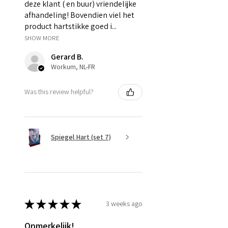
deze klant ( en buur) vriendelijke
afhandeling! Bovendien viel het
product hartstikke goed i...
SHOW MORE
Gerard B.
Workum, NL-FR
Was this review helpful?
Spiegel Hart (set 7)
★
★
★
★
★
3 weeks ago
Opmerkelijk!