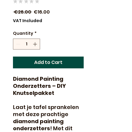
★
★
★
★
★
0
Regular
Sale
 €26.00 
€16.00
Price
Price
VAT Included
Quantity
*
Add to Cart
Diamond Painting
Onderzetters – DIY
Knutselpakket
Laat je tafel sprankelen
met deze prachtige
diamond painting
onderzetters
! Met dit