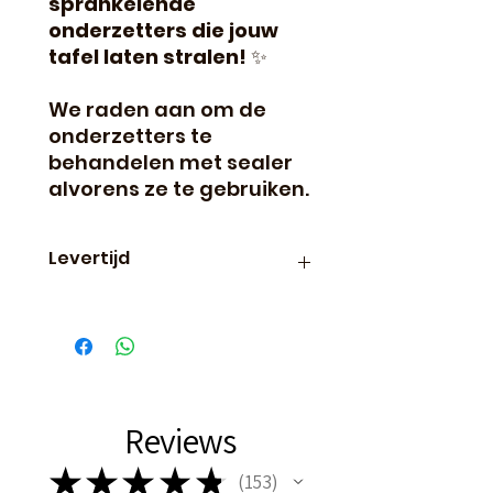
sprankelende
onderzetters die jouw
tafel laten stralen!
✨
We raden aan om de
onderzetters te
behandelen met sealer
alvorens ze te gebruiken.
Levertijd
Binnen 24 uur verzonden, dus
vaak de volgende dag al in
huis!
Reviews
★
★
★
★
★
153
153