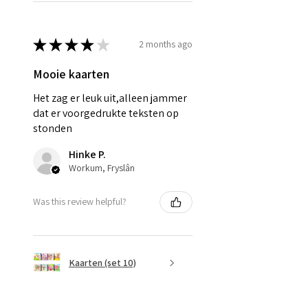
★
★
★
★
★
2 months ago
Mooie kaarten
Het zag er leuk uit,alleen jammer
dat er voorgedrukte teksten op
stonden
Hinke P.
Workum, Fryslân
Was this review helpful?
Kaarten (set 10)