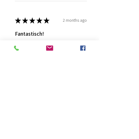
★
★
★
★
★
2 months ago
Fantastisch!
Lijmt goed
Francis G.
HOORN NH, NH
Was this review helpful?
Diamond Painting lijm