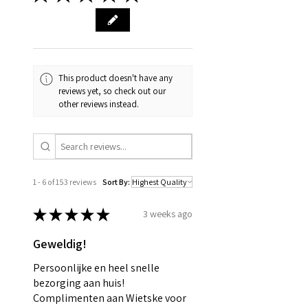
This product doesn't have any
reviews yet, so check out our
other reviews instead.
1 - 6 of 153 reviews
Sort By:
★
★
★
★
★
3 weeks ago
Geweldig!
Persoonlijke en heel snelle
bezorging aan huis!
Complimenten aan Wietske voor