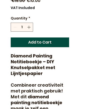
Regular
Sale
 €15.00 
€10.00
Price
Price
VAT Included
Quantity
*
Add to Cart
Diamond Painting
Notitieboekje – DIY
Knutselpakket met
Lijntjespapier
Combineer creativiteit
met praktisch gebruik!
Met dit
diamond
painting notitieboekje
maak je zelf een