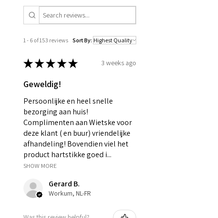
1 - 6 of 153 reviews
Sort By:
★
★
★
★
★
3 weeks ago
Geweldig!
Persoonlijke en heel snelle
bezorging aan huis!
Complimenten aan Wietske voor
deze klant ( en buur) vriendelijke
afhandeling! Bovendien viel het
product hartstikke goed i...
SHOW MORE
Gerard B.
Workum, NL-FR
Was this review helpful?