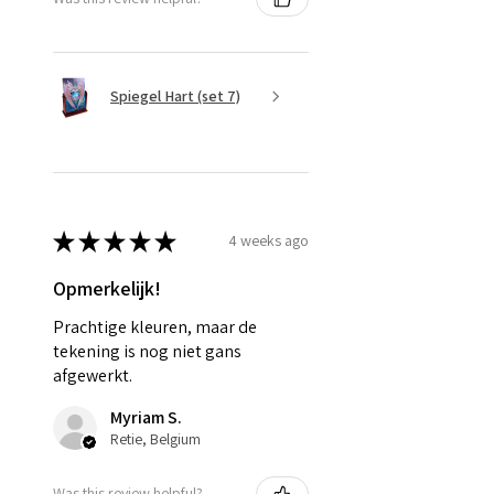
Spiegel Hart (set 7)
★
★
★
★
★
4 weeks ago
Opmerkelijk!
Prachtige kleuren, maar de
tekening is nog niet gans
afgewerkt.
Myriam S.
Retie, Belgium
Was this review helpful?