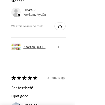
stonden
Hinke P.
Workum, Fryslân
Was this review helpful?
Kaarten (set 10)
★
★
★
★
★
2 months ago
Fantastisch!
Lijmt goed
Francis G.