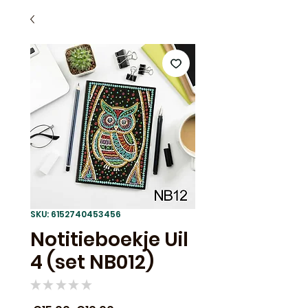
SKU: 6152740453456
Notitieboekje Uil
4 (set NB012)
★
★
★
★
★
0