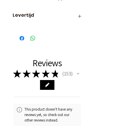
Levertijd
Binnen 24 uur verzonden, dus
vaak de volgende dag al in
huis!
Reviews
★
★
★
★
★
153
153
This product doesn't have any
reviews yet, so check out our
other reviews instead.