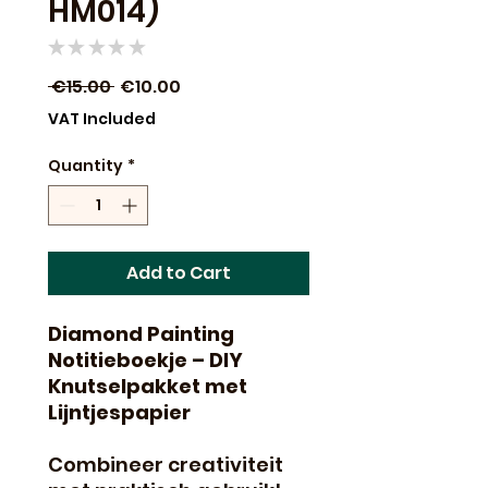
HM014)
★
★
★
★
★
0
Regular
Sale
 €15.00 
€10.00
Price
Price
VAT Included
Quantity
*
Add to Cart
Diamond Painting
Notitieboekje – DIY
Knutselpakket met
Lijntjespapier
Combineer creativiteit