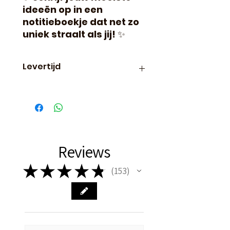
ideeën op in een
notitieboekje dat net zo
uniek straalt als jij!
✨
Levertijd
Binnen 24 uur verzonden, dus
vaak de volgende dag al in
huis!
Reviews
★
★
★
★
★
153
153