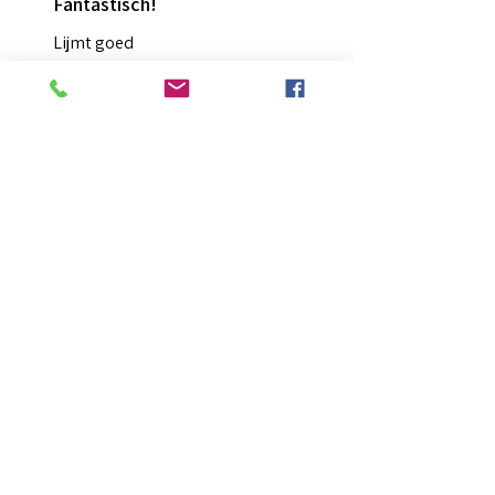
Fantastisch!
Lijmt goed
Francis G.
HOORN NH, NH
Was this review helpful?
Diamond Painting lijm
★
★
★
★
★
2 months ago
Ongelooflijk!
Super mooi en goed