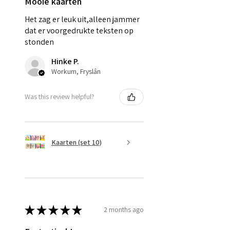
Mooie kaarten
Het zag er leuk uit,alleen jammer
dat er voorgedrukte teksten op
stonden
Hinke P.
Workum, Fryslân
Was this review helpful?
Kaarten (set 10)
★
★
★
★
★
2 months ago