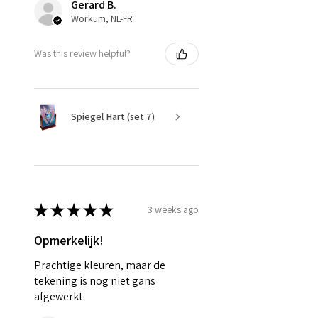
Gerard B.
Workum, NL-FR
Was this review helpful?
Spiegel Hart (set 7)
★
★
★
★
★
3 weeks ago
Opmerkelijk!
Prachtige kleuren, maar de
tekening is nog niet gans
afgewerkt.