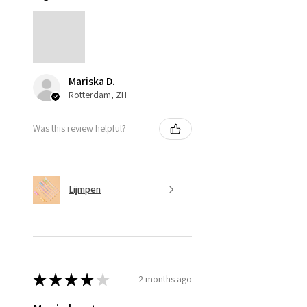
Mariska D.
Rotterdam, ZH
Was this review helpful?
Lijmpen
★
★
★
★
★
2 months ago