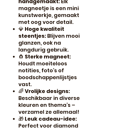
handgemaakt:
Elk
magneetje is een mini
kunstwerkje, gemaakt
met oog voor detail.
💎
Hoge kwaliteit
steentjes:
Blijven mooi
glanzen, ook na
langdurig gebruik.
🧲
Sterke magneet:
Houdt moeiteloos
notities, foto’s of
boodschappenlijstjes
vast.
🌈
Vrolijke designs:
Beschikbaar in diverse
kleuren en thema’s –
verzamel ze allemaal!
🎁
Leuk cadeau-idee:
Perfect voor diamond