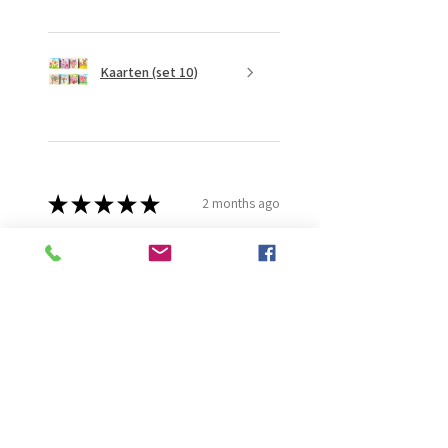
Kaarten (set 10)
★
★
★
★
★
2 months ago
Fantastisch!
Lijmt goed
Francis G.
HOORN NH, NH
Was this review helpful?