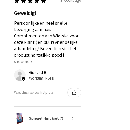
★
★
★
★
★
3 weeks ago
Geweldig!
Persoonlijke en heel snelle
bezorging aan huis!
Complimenten aan Wietske voor
deze klant ( en buur) vriendelijke
afhandeling! Bovendien viel het
product hartstikke goed i...
SHOW MORE
Gerard B.
Workum, NL-FR
Was this review helpful?
Spiegel Hart (set 7)