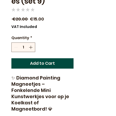
es (set 9)
★
★
★
★
★
0
Regular
Sale
 €20.00 
€15.00
Price
Price
VAT Included
Quantity
*
Add to Cart
✨ Diamond Painting
Magneetjes –
Fonkelende Mini
Kunstwerkjes voor op je
Koelkast of
Magneetbord! 💎