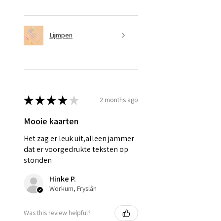
Lijmpen
★
★
★
★
★
2 months ago
Mooie kaarten
Het zag er leuk uit,alleen jammer
dat er voorgedrukte teksten op
stonden
Hinke P.
Workum, Fryslân
Was this review helpful?