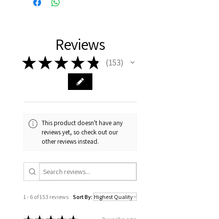
Reviews
★
★
★
★
★
153
153
This product doesn't have any
reviews yet, so check out our
other reviews instead.
1 - 6 of 153 reviews
Sort By: