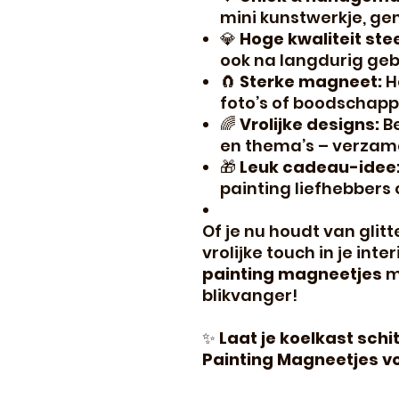
mini kunstwerkje, ge
💎
Hoge kwaliteit ste
ook na langdurig geb
🧲
Sterke magneet:
H
foto’s of boodschappe
🌈
Vrolijke designs:
Be
en thema’s – verzame
🎁
Leuk cadeau-idee
painting liefhebbers 
Of je nu houdt van glit
vrolijke touch in je int
painting magneetjes
m
blikvanger!
✨
Laat je koelkast sch
Painting Magneetjes vol