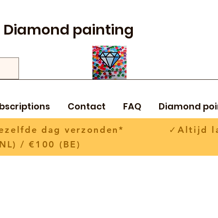
Diamond painting
bscriptions
Contact
FAQ
Diamond poi
 dezelfde dag verzonden* ✓Altijd la
NL) / €100 (BE)