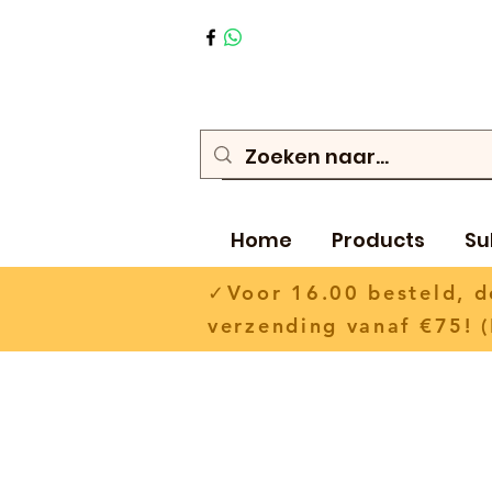
Home
Products
Su
✓Voor 16.00 besteld,
verzending vanaf €75! (