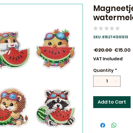
Magneetje
watermelo
★
★
★
★
★
0
SKU: 6152741391313
Regular
S
 €20.00 
€15.00
Price
P
VAT Included
Quantity
*
Add to Cart