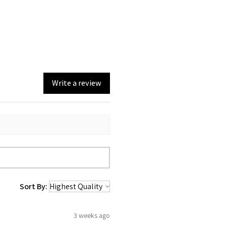
Write a review
Sort By:
3 weeks ago