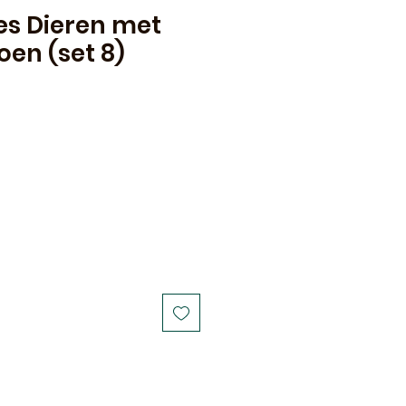
s Dieren met
en (set 8)
ale
rice