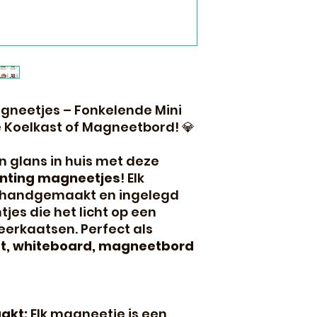
gneetjes – Fonkelende Mini
e Koelkast of Magneetbord! 💎
n glans in huis met deze
nting magneetjes
! Elk
g handgemaakt en ingelegd
jes die het licht op een
erkaatsen. Perfect als
t, whiteboard, magneetbord
akt:
Elk magneetje is een