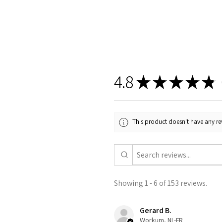
4.8
★
★
★
★
★
1
This product doesn't have any rev
Showing 1 - 6 of 153 reviews.
Gerard B.
Workum, NL-FR