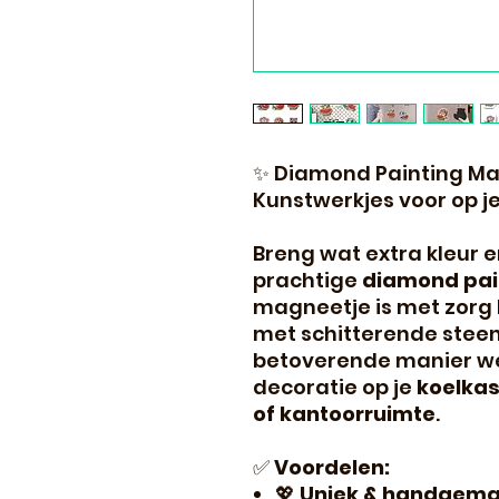
✨ Diamond Painting Ma
Kunstwerkjes voor op j
Breng wat extra kleur e
prachtige
diamond pai
magneetje is met zor
met schitterende steent
betoverende manier we
decoratie op je
koelkas
of kantoorruimte
.
✅
Voordelen:
💖
Uniek & handgema