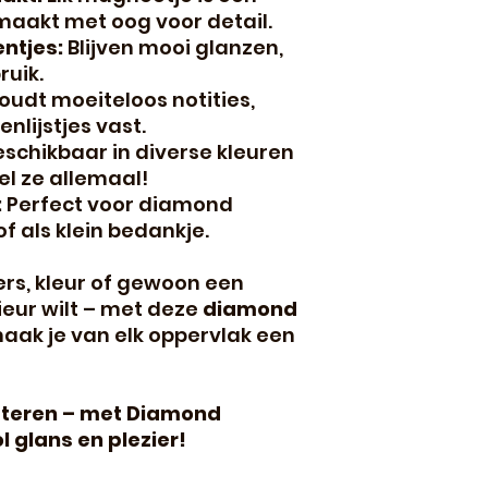
maakt met oog voor detail.
entjes:
Blijven mooi glanzen,
ruik.
oudt moeiteloos notities,
nlijstjes vast.
schikbaar in diverse kleuren
l ze allemaal!
:
Perfect voor diamond
of als klein bedankje.
ters, kleur of gewoon een
erieur wilt – met deze
diamond
aak je van elk oppervlak een
itteren – met Diamond
 glans en plezier!