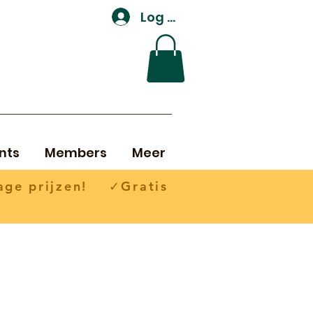
Log In
nts
Members
Meer
ge prijzen! ✓Gratis