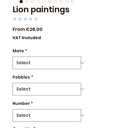
Lion paintings
★
★
★
★
★
0
Sale
From
€28.00
Price
VAT Included
Mate
*
Pebbles
*
Number
*