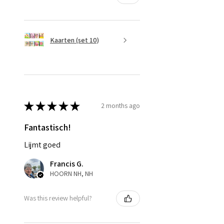
Kaarten (set 10)
★
★
★
★
★
2 months ago
Fantastisch!
Lijmt goed
Francis G.
HOORN NH, NH
Was this review helpful?