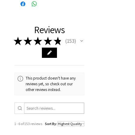
productie gebracht. Iedere
woensdag gaat er een nieuwe
productie van start.
Reviews
De levertijd is ongeveer 3
weken vanaf dat de productie
★
★
★
★
★
153
153
is gestart. Bestel voor
woensdagochtend 9 uur om uw
bestelling die week nog mee te
laten nemen in de productie.
This product doesn't have any
reviews yet, so check out our
other reviews instead.
1 - 6 of 153 reviews
Sort By: