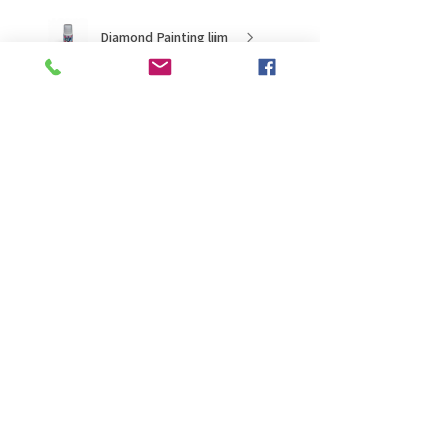
Diamond Painting lijm
★
★
★
★
★
2 months ago
Ongelooflijk!
Super mooi en goed
Evelien B.
Schiedam, ZH
Was this review helpful?
Onderzetters met