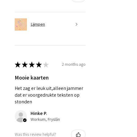
Lijmpen
★
★
★
★
★
2 months ago
Mooie kaarten
Het zag er leuk uit,alleen jammer
dat er voorgedrukte teksten op
stonden
Hinke P.
Workum, Fryslân
Was this review helpful?