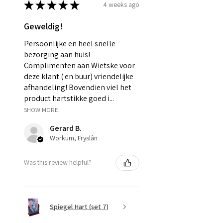
★
★
★
★
★
4 weeks ago
Geweldig!
Persoonlijke en heel snelle
bezorging aan huis!
Complimenten aan Wietske voor
deze klant ( en buur) vriendelijke
afhandeling! Bovendien viel het
product hartstikke goed i...
SHOW MORE
Gerard B.
Workum, Fryslân
Was this review helpful?
Spiegel Hart (set 7)