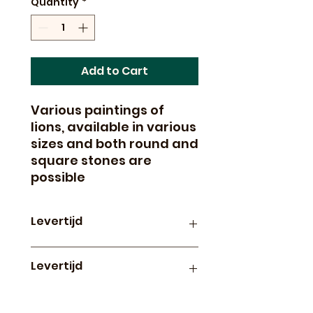
Quantity
*
Add to Cart
Various paintings of
lions, available in various
sizes and both round and
square stones are
possible
Levertijd
Productie en levertijd van
Levertijd
paintings op canvas is
ongeveer 3 weken
Diamond paintings op canvas
worden 1x per week in