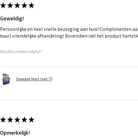
★
★
★
★
★
Geweldig!
Persoonlijke en heel snelle bezorging aan huis! Complimenten aan
buur) vriendelijke afhandeling! Bovendien viel het product hartst
Was this review helpful?
Spiegel Hart (set 7)
★
★
★
★
★
Opmerkelijk!