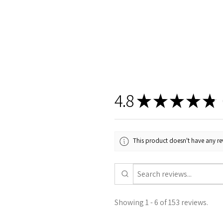
4.8
★
★
★
★
★
1
This product doesn't have any rev
Showing 1 - 6 of 153 reviews.