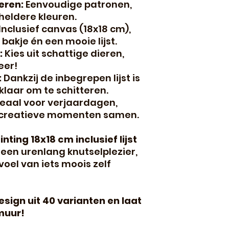
eren:
Eenvoudige patronen,
heldere kleuren.
Inclusief canvas (18x18 cm),
 bakje én een mooie lijst.
:
Kies uit schattige dieren,
eer!
:
Dankzij de inbegrepen lijst is
klaar om te schitteren.
eaal voor verjaardagen,
 creatieve momenten samen.
ting 18x18 cm inclusief lijst
lleen urenlang knutselplezier,
oel van iets moois zelf
esign uit 40 varianten en laat
muur!