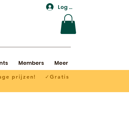
Log In
nts
Members
Meer
ge prijzen! ✓Gratis