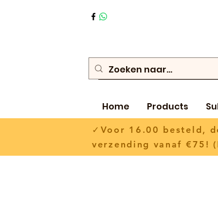
Home
Products
Su
✓Voor 16.00 besteld,
verzending vanaf €75! (