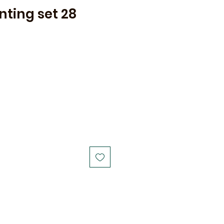
nting set 28
le
ice