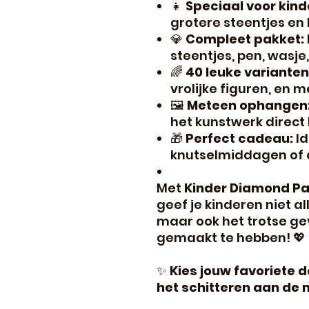
👧
Speciaal voor kind
grotere steentjes en 
💎
Compleet pakket:
steentjes, pen, wasje,
🌈
40 leuke varianten
vrolijke figuren, en m
🖼️
Meteen ophangen
het kunstwerk direct 
🎁
Perfect cadeau:
Id
knutselmiddagen of
Met
Kinder Diamond Pain
geef je kinderen niet a
maar ook het trotse gev
gemaakt te hebben! 💖
✨
Kies jouw favoriete d
het schitteren aan de 