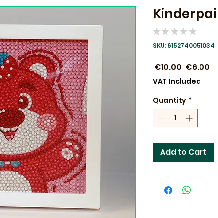
Kinderpai
★
★
★
★
★
0
SKU: 6152740051034
Regular
Sa
 €10.00 
€6.00
Price
Pr
VAT Included
Quantity
*
Add to Cart