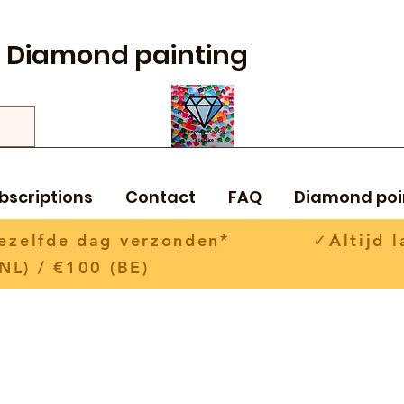
Diamond painting
bscriptions
Contact
FAQ
Diamond poi
 dezelfde dag verzonden* ✓Altijd la
NL) / €100 (BE)