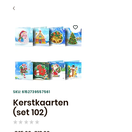
SKU: 6152739557561
Kerstkaarten
(set 102)
★
★
★
★
★
0