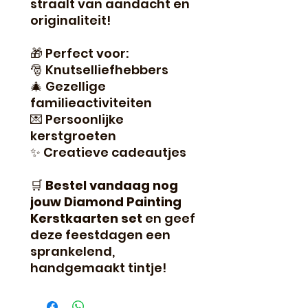
straalt van aandacht en
originaliteit!
🎁 Perfect voor:
🎅 Knutselliefhebbers
🎄 Gezellige
familieactiviteiten
💌 Persoonlijke
kerstgroeten
✨ Creatieve cadeautjes
🛒
Bestel vandaag nog
jouw Diamond Painting
Kerstkaarten set
en geef
deze feestdagen een
sprankelend,
handgemaakt tintje!