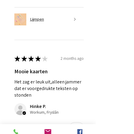
Lijmpen
★
★
★
★
★
2 months ago
Mooie kaarten
Het zag er leuk uit,alleen jammer
dat er voorgedrukte teksten op
stonden
Hinke P.
Workum, Fryslân
Was this review helpful?