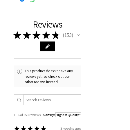
Reviews
★
★
★
★
★
153
153
This product doesn't have any
reviews yet, so check out our
other reviews instead.
1 - 6 of 153 reviews
Sort By:
★
★
★
★
★
3 weeks ago