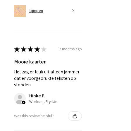
Lijmpen
★
★
★
★
★
2 months ago
Mooie kaarten
Het zag er leuk uit,alleen jammer
dat er voorgedrukte teksten op
stonden
Hinke P.
Workum, Fryslân
Was this review helpful?