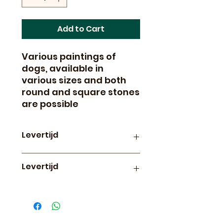
Add to Cart
Various paintings of
dogs, available in
various sizes and both
round and square stones
are possible
Levertijd
Productie en levertijd van
Levertijd
paintings op canvas is
ongeveer 3 weken
Diamond paintings op canvas
worden 1x per week in
productie gebracht. Iedere
woensdag gaat er een nieuwe