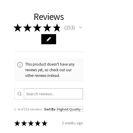
productie van start.
Reviews
De levertijd is ongeveer 3
weken vanaf dat de productie
★
★
★
★
★
153
153
is gestart. Bestel voor
woensdagochtend 9 uur om uw
bestelling die week nog mee te
laten nemen in de productie.
This product doesn't have any
reviews yet, so check out our
other reviews instead.
1 - 6 of 153 reviews
Sort By:
★
★
★
★
★
3 weeks ago