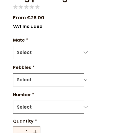
★
★
★
★
★
0
Sale
From
€28.00
Price
VAT Included
Mate
*
Pebbles
*
Number
*
Quantity
*