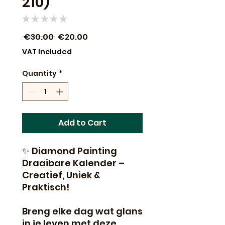
210)
★
★
★
★
★
0
Regular
Sale
 €30.00 
€20.00
Price
Price
VAT Included
Quantity
*
Add to Cart
✨ Diamond Painting
Draaibare Kalender –
Creatief, Uniek &
Praktisch!
Breng elke dag wat glans
in je leven met deze