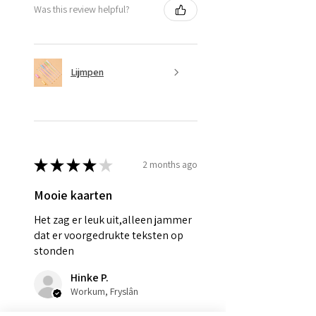
Was this review helpful?
Lijmpen
★
★
★
★
★
2 months ago
Mooie kaarten
Het zag er leuk uit,alleen jammer
dat er voorgedrukte teksten op
stonden
Hinke P.
Workum, Fryslân