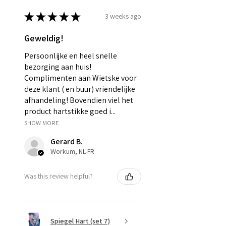
★
★
★
★
★
3 weeks ago
Geweldig!
Persoonlijke en heel snelle
bezorging aan huis!
Complimenten aan Wietske voor
deze klant ( en buur) vriendelijke
afhandeling! Bovendien viel het
product hartstikke goed i...
SHOW MORE
Gerard B.
Workum, NL-FR
Was this review helpful?
Spiegel Hart (set 7)