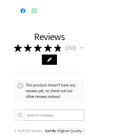
Binnen 24 uur verzonden, dus
vaak de volgende dag al in
huis!
Reviews
★
★
★
★
★
153
153
This product doesn't have any
reviews yet, so check out our
other reviews instead.
1 - 6 of 153 reviews
Sort By: