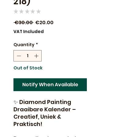
218)
★
★
★
★
★
0
Regular
Sale
 €30.00 
€20.00
Price
Price
VAT Included
Quantity
*
Out of Stock
Notify When Available
✨ Diamond Painting
Draaibare Kalender –
Creatief, Uniek &
Praktisch!