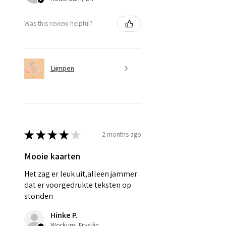
Was this review helpful?
Lijmpen
★
★
★
★
★
2 months ago
Mooie kaarten
Het zag er leuk uit,alleen jammer
dat er voorgedrukte teksten op
stonden
Hinke P.
Workum, Fryslân