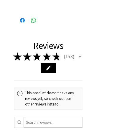
Binnen 24 uur verzonden, dus
vaak de volgende dag al in
huis!
Reviews
★
★
★
★
★
153
153
This product doesn't have any
reviews yet, so check out our
other reviews instead.