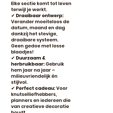
Elke sectie komt tot leven
terwijl je werkt.
✔
Draaibaar ontwerp:
Verander moeiteloos de
datum, maand en dag
dankzij het stevige,
draaibare systeem.
Geen gedoe met losse
blaadjes!
✔
Duurzaam &
herbruikbaar:
Gebruik
hem jaar na jaar –
milieuvriendelijk én
stijlvol.
✔
Perfect cadeau:
Voor
knutselliefhebbers,
planners en iedereen die
van creatieve decoratie
houdt.