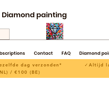
Diamond painting
bscriptions
Contact
FAQ
Diamond poi
 dezelfde dag verzonden* ✓Altijd la
NL) / €100 (BE)