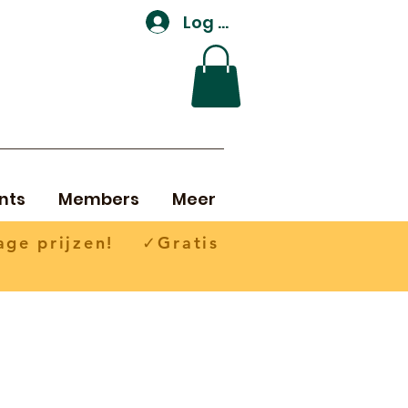
Log In
nts
Members
Meer
ge prijzen! ✓Gratis