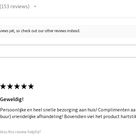
153
reviews
53
iews yet, so check out our other reviews instead.
★
★
★
★
★
Geweldig!
Persoonlijke en heel snelle bezorging aan huis! Complimenten aan
buur) vriendelijke afhandeling! Bovendien viel het product hartst
Was this review helpful?