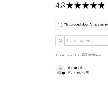
4.8
★
★
★
★
★
1
This product doesn't have any rev
Showing 1 - 6 of 153 reviews.
Gerard B.
Workum, NL-FR