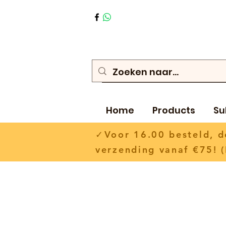
Home
Products
Su
✓Voor 16.00 besteld,
verzending vanaf €75! (