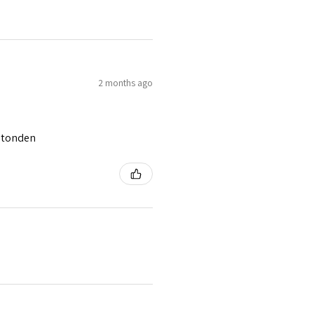
2 months ago
 stonden