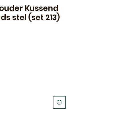
ouder Kussend
s stel (set 213)
ale
rice