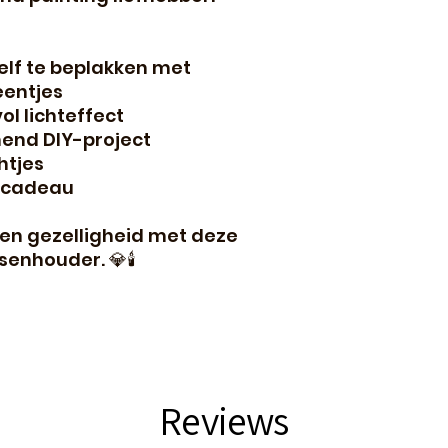
lf te beplakken met
eentjes
ol lichteffect
nend DIY-project
htjes
f cadeau
 en gezelligheid met deze
enhouder. 💎🕯️
Reviews