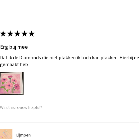
★
★
★
★
★
Erg blij mee
Dat ik de Diamonds die niet plakken ik toch kan plakken. Hierbij ee
gemaakt heb
Was this review helpful?
Lijmpen