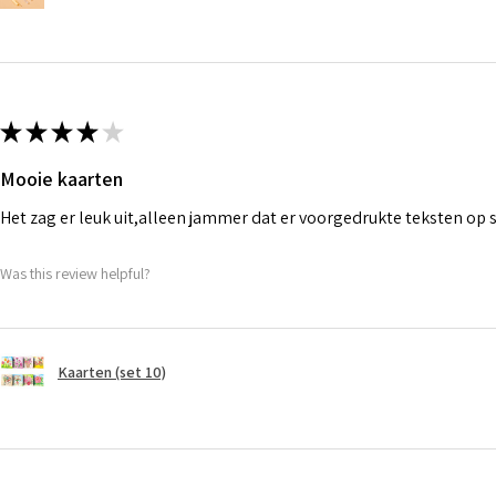
★
★
★
★
★
Mooie kaarten
Het zag er leuk uit,alleen jammer dat er voorgedrukte teksten op
Was this review helpful?
Kaarten (set 10)