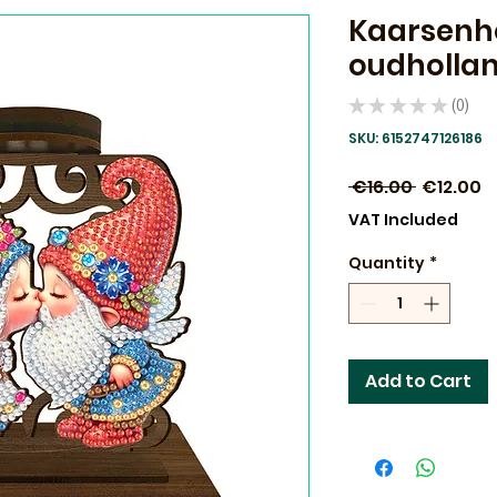
Kaarsenh
oudholland
★
★
★
★
★
0
0
SKU: 6152747126186
Regular
S
 €16.00 
€12.00
Price
P
VAT Included
Quantity
*
Add to Cart