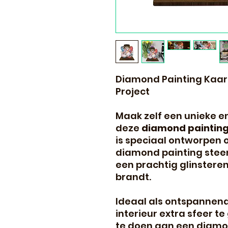
Diamond Painting Kaar
Project
Maak zelf een unieke e
deze
diamond paintin
is speciaal ontworpen
diamond painting steen
een prachtig glinstere
brandt.
Ideaal als ontspannend
interieur extra sfeer t
te doen aan een diamon