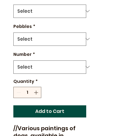
Pebbles
*
Number
*
Quantity
*
Add to Cart
//Various paintings of
dogs, available in