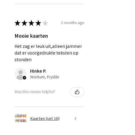
★
★
★
★
★
2 months ago
Mooie kaarten
Het zag er leuk uit,alleen jammer
dat er voorgedrukte teksten op
stonden
Hinke P.
Workum, Fryslân
Was this review helpful?
Kaarten (set 10)