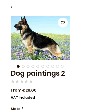
Dog paintings 2
★
★
★
★
★
0
Sale
From
€28.00
Price
VAT Included
Mate
*