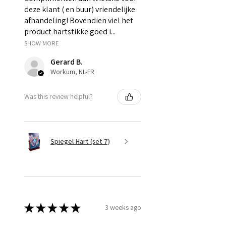
deze klant ( en buur) vriendelijke
afhandeling! Bovendien viel het
product hartstikke goed i...
SHOW MORE
Gerard B.
Workum, NL-FR
Was this review helpful?
Spiegel Hart (set 7)
★
★
★
★
★
3 weeks ago