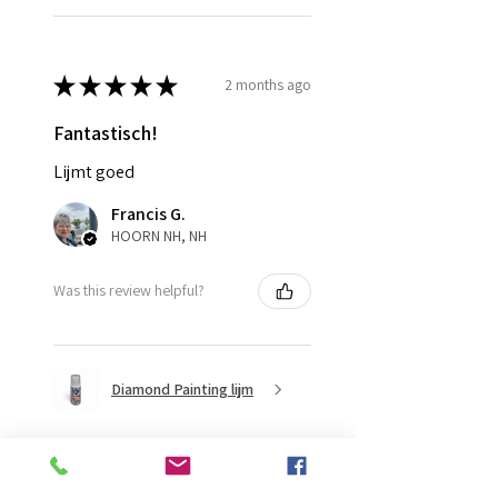
★
★
★
★
★
2 months ago
Fantastisch!
Lijmt goed
Francis G.
HOORN NH, NH
Was this review helpful?
Diamond Painting lijm