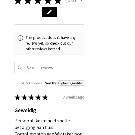
★
★
★
★
★
153
153
is gestart. Bestel voor
woensdagochtend 9 uur om uw
bestelling die week nog mee te
laten nemen in de productie.
This product doesn't have any
reviews yet, so check out our
other reviews instead.
1 - 6 of 153 reviews
Sort By:
★
★
★
★
★
3 weeks ago
Geweldig!
Persoonlijke en heel snelle
bezorging aan huis!
Complimenten aan Wietske voor