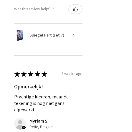
Was this review helpful?
Spiegel Hart (set 7)
★
★
★
★
★
3 weeks ago
Opmerkelijk!
Prachtige kleuren, maar de
tekening is nog niet gans
afgewerkt.
Myriam S.
Retie, Belgium