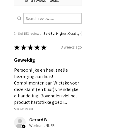
other reviews instead.
1 - 6 of 153 reviews
Sort By:
★
★
★
★
★
3 weeks ago
Geweldig!
Persoonlijke en heel snelle
bezorging aan huis!
Complimenten aan Wietske voor
deze klant ( en buur) vriendelijke
afhandeling! Bovendien viel het
product hartstikke goed i...
SHOW MORE
Gerard B.
Workum, NL-FR