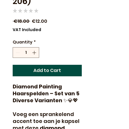
206)
★
★
★
★
★
0
Regular
Sale
 €18.00 
€12.00
Price
Price
VAT Included
Quantity
*
Add to Cart
Diamond Painting
Haarspelden – Set van 5
Diverse Varianten
✨💎💖
Voeg een sprankelend
accent toe aan je kapsel
met deze
diamond