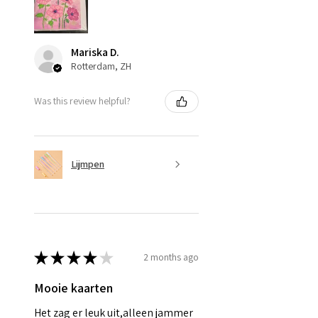
Mariska D.
Rotterdam, ZH
Was this review helpful?
Lijmpen
★
★
★
★
★
2 months ago
Mooie kaarten
Het zag er leuk uit,alleen jammer