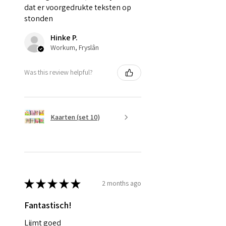
dat er voorgedrukte teksten op
stonden
Hinke P.
Workum, Fryslân
Was this review helpful?
Kaarten (set 10)
★
★
★
★
★
2 months ago
Fantastisch!
Lijmt goed