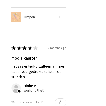
Lijmpen
★
★
★
★
★
2 months ago
Mooie kaarten
Het zag er leuk uit,alleen jammer
dat er voorgedrukte teksten op
stonden
Hinke P.
Workum, Fryslân
Was this review helpful?