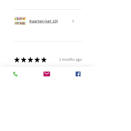
Kaarten (set 10)
★
★
★
★
★
2 months ago
Fantastisch!
Lijmt goed
Francis G.
HOORN NH, NH
Was this review helpful?