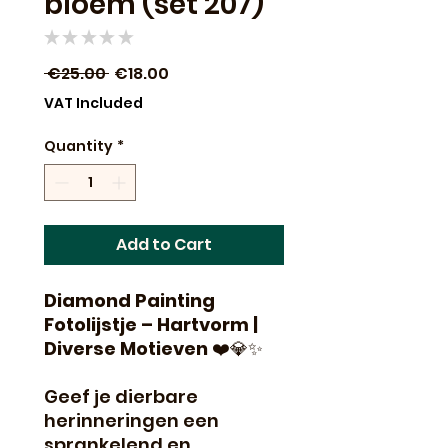
bloem (set 207)
★
★
★
★
★
0
Regular
Sale
 €25.00 
€18.00
Price
Price
VAT Included
Quantity
*
Add to Cart
Diamond Painting
Fotolijstje – Hartvorm |
Diverse Motieven
❤️💎✨
Geef je dierbare
herinneringen een
sprankelend en