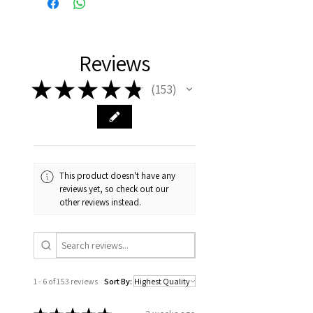
Reviews
★
★
★
★
★
153
153
This product doesn't have any
reviews yet, so check out our
other reviews instead.
1 - 6 of 153 reviews
Sort By: