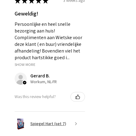
★
★
★
★
★
3 weeks ago
Geweldig!
Persoonlijke en heel snelle
bezorging aan huis!
Complimenten aan Wietske voor
deze klant ( en buur) vriendelijke
afhandeling! Bovendien viel het
product hartstikke goed i...
SHOW MORE
Gerard B.
Workum, NL-FR
Was this review helpful?
Spiegel Hart (set 7)