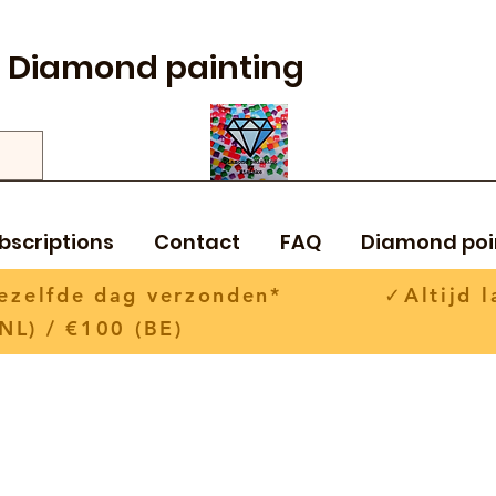
Diamond painting
bscriptions
Contact
FAQ
Diamond poi
 dezelfde dag verzonden* ✓Altijd la
NL) / €100 (BE)