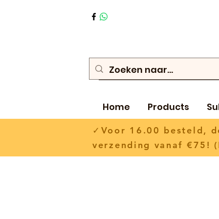
Home
Products
Su
✓Voor 16.00 besteld,
verzending vanaf €75! (