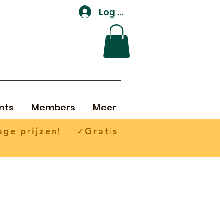
Log In
nts
Members
Meer
ge prijzen! ✓Gratis