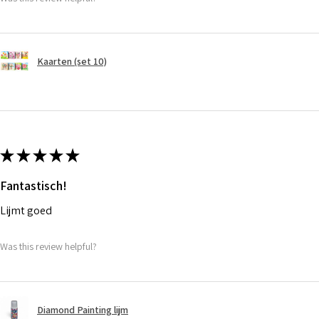
Kaarten (set 10)
★
★
★
★
★
Fantastisch!
Lijmt goed
Was this review helpful?
Diamond Painting lijm