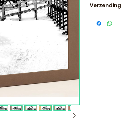
Verzending
Let op! Bestel je f
rest van je beste
door onze partner
worden als er an
bestelling staan.