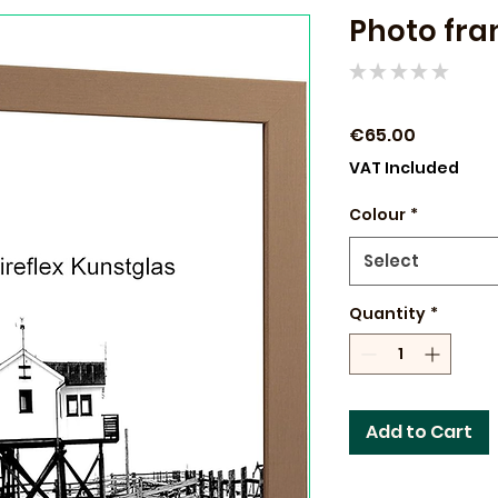
Photo fra
★
★
★
★
★
0
Price
€65.00
VAT Included
Colour
*
Select
Quantity
*
Add to Cart