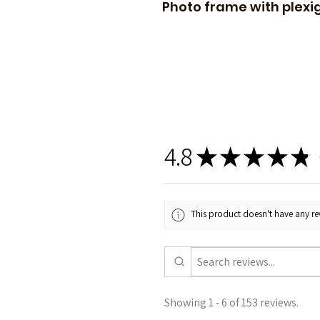
Photo frame with plexigl
4.8
★
★
★
★
★
1
This product doesn't have any rev
Showing 1 - 6 of 153 reviews.