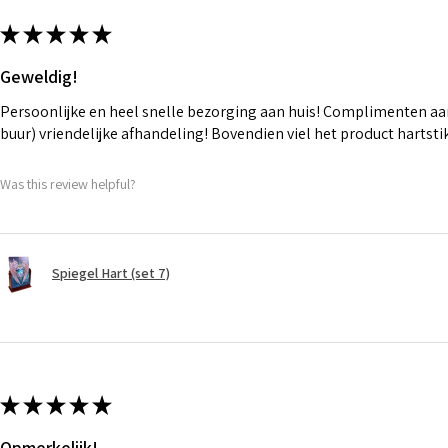
★
★
★
★
★
Geweldig!
Persoonlijke en heel snelle bezorging aan huis! Complimenten aan
buur) vriendelijke afhandeling! Bovendien viel het product hartst
Was this review helpful?
Spiegel Hart (set 7)
★
★
★
★
★
Opmerkelijk!