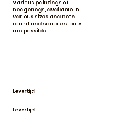
Various paintings of
hedgehogs, available in
various sizes and both
round and square stones
are possible
Levertijd
Productie en levertijd van
Levertijd
paintings op canvas is
ongeveer 3 weken
Diamond paintings op canvas
worden 1x per week in