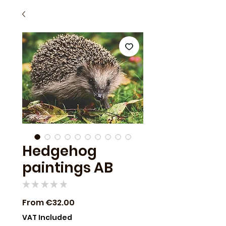
Hedgehog
paintings AB
★
★
★
★
★
0
Sale
From
€32.00
Price
VAT Included