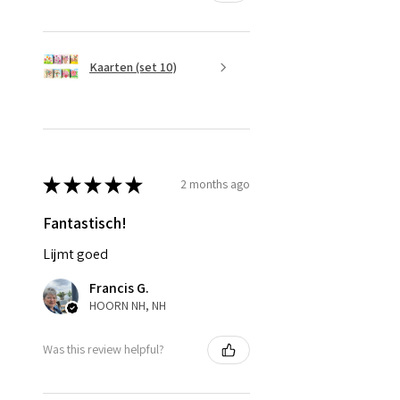
Kaarten (set 10)
★
★
★
★
★
2 months ago
Fantastisch!
Lijmt goed
Francis G.
HOORN NH, NH
Was this review helpful?