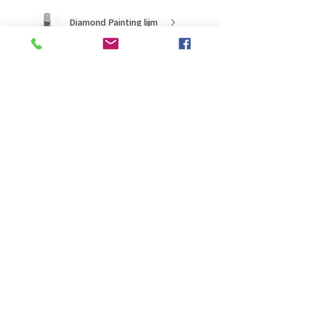
Diamond Painting lijm
★
★
★
★
★
2 months ago
Ongelooflijk!
Super mooi en goed
Evelien B.
Schiedam, ZH
Was this review helpful?
Onderzetters met
cover Vuurtorens (set