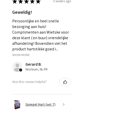
★
★
★
★
★
3 weeks ago
Geweldig!
Persoonlijke en heel snelle
bezorging aan huis!
Complimenten aan Wietske voor
deze klant ( en buur) vriendelijke
afhandeling! Bovendien viel het
product hartstikke goed i...
SHOW MORE
Gerard B.
Workum, NL-FR
Was this review helpful?
Spiegel Hart (set 7)