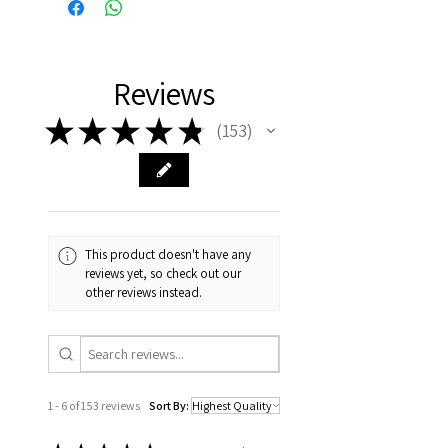
productie gebracht. Iedere
woensdag gaat er een nieuwe
productie van start.
Reviews
De levertijd is ongeveer 3
weken vanaf dat de productie
★
★
★
★
★
153
153
is gestart. Bestel voor
woensdagochtend 9 uur om uw
bestelling die week nog mee te
laten nemen in de productie.
This product doesn't have any
reviews yet, so check out our
other reviews instead.
1 - 6 of 153 reviews
Sort By: