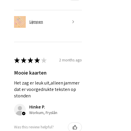
Lijmpen
★
★
★
★
★
2 months ago
Mooie kaarten
Het zag er leuk uit,alleen jammer
dat er voorgedrukte teksten op
stonden
Hinke P.
Workum, Fryslân
Was this review helpful?