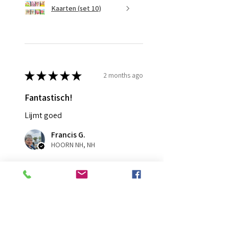
Kaarten (set 10)
★
★
★
★
★
2 months ago
Fantastisch!
Lijmt goed
Francis G.
HOORN NH, NH
Was this review helpful?
Diamond Painting lijm