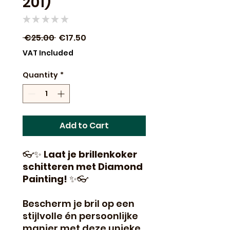
201)
★
★
★
★
★
0
Regular
Sale
 €25.00 
€17.50
Price
Price
VAT Included
Quantity
*
Add to Cart
👓✨
Laat je brillenkoker
schitteren met Diamond
Painting!
✨👓
Bescherm je bril op een
stijlvolle én persoonlijke
manier met deze unieke