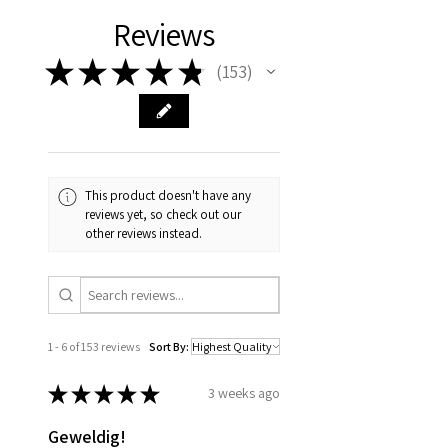
Reviews
★
★
★
★
★
153
153
This product doesn't have any
reviews yet, so check out our
other reviews instead.
1 - 6 of 153 reviews
Sort By:
★
★
★
★
★
3 weeks ago
Geweldig!