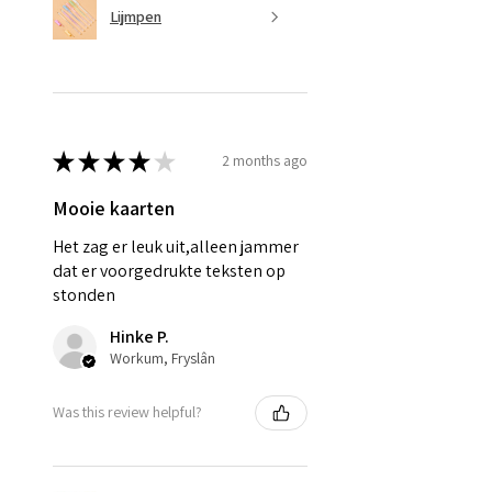
Lijmpen
★
★
★
★
★
2 months ago
Mooie kaarten
Het zag er leuk uit,alleen jammer
dat er voorgedrukte teksten op
stonden
Hinke P.
Workum, Fryslân
Was this review helpful?