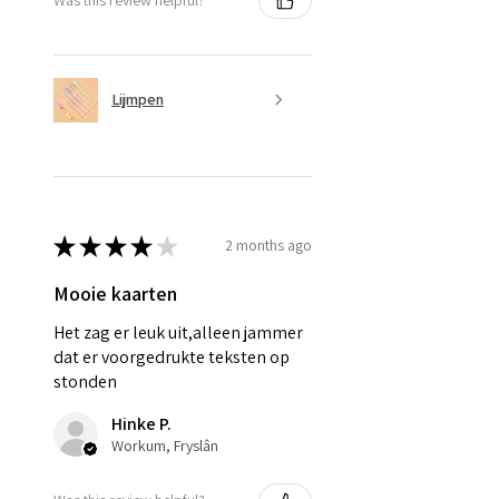
Was this review helpful?
Lijmpen
★
★
★
★
★
2 months ago
Mooie kaarten
Het zag er leuk uit,alleen jammer
dat er voorgedrukte teksten op
stonden
Hinke P.
Workum, Fryslân