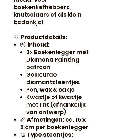
boekenliefhebbers,
knutselaars of als klein
bedankje!
💠
Productdetails:
📦
Inhoud:
2x Boekenlegger met
Diamond Painting
patroon
Gekleurde
diamantsteentjes
Pen, wax & bakje
Kwastje of kwastje
met lint (afhankelijk
van ontwerp)
📏
Afmetingen:
ca. 15 x
5 cm per boekenlegger
🎨
Type steentjes: