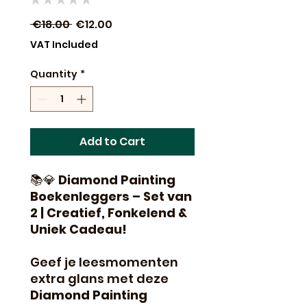
0
Regular
Sale
 €18.00 
€12.00
Price
Price
VAT Included
Quantity
*
Add to Cart
📚💎
Diamond Painting
Boekenleggers – Set van
2 | Creatief, Fonkelend &
Uniek Cadeau!
Geef je leesmomenten
extra glans met deze
Diamond Painting