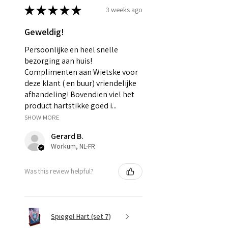
★
★
★
★
★
3 weeks ago
Geweldig!
Persoonlijke en heel snelle
bezorging aan huis!
Complimenten aan Wietske voor
deze klant ( en buur) vriendelijke
afhandeling! Bovendien viel het
product hartstikke goed i...
SHOW MORE
Gerard B.
Workum, NL-FR
Was this review helpful?
Spiegel Hart (set 7)