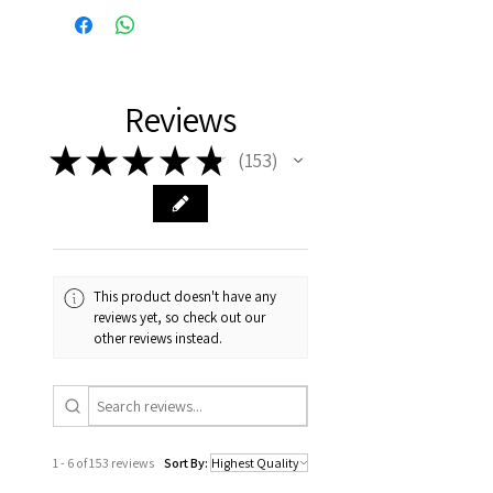
Reviews
★
★
★
★
★
153
153
This product doesn't have any
reviews yet, so check out our
other reviews instead.
1 - 6 of 153 reviews
Sort By: