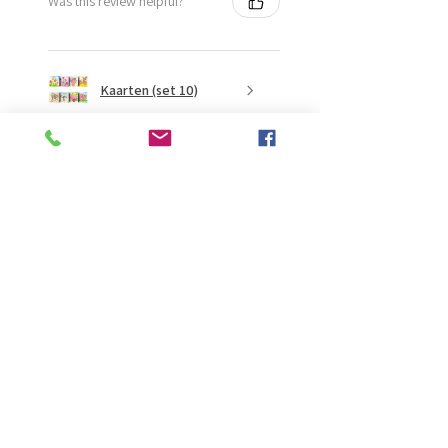
Was this review helpful?
Kaarten (set 10)
★
★
★
★
★
2 months ago
Fantastisch!
Lijmt goed
Francis G.
HOORN NH, NH
Was this review helpful?