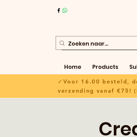
Home
Products
Su
✓Voor 16.00 besteld,
verzending vanaf €75! (
Cre