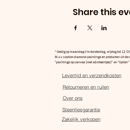
Share this ev
* Geldig op maandag t/m donderdag, vrijdag tot 12.0
M.u.v. custom diamond paintings en producten uit de 
"paintings op canvas (met ab steentjes)" en "lijsten"
Levertijd en verzendkosten
Retourneren en ruilen
Over ons
Steentjesgarantie
Zakelijk verkopen