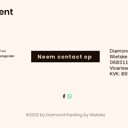
ent
Diamond
0 uur.
Neem contact op
Wietske 
categorieën
06831
Vicaris
KVK: 8
©2023 by Diamond Painting by Wietske.