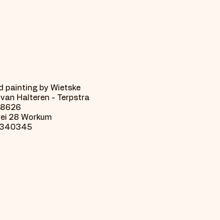
 painting by Wietske
van Halteren - Terpstra
18626
wei 28 Workum
9340345