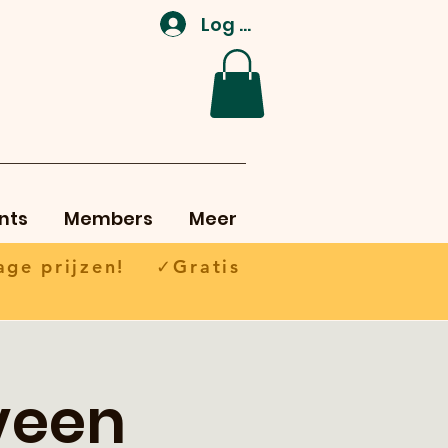
Log In
nts
Members
Meer
ge prijzen! ✓Gratis
veen