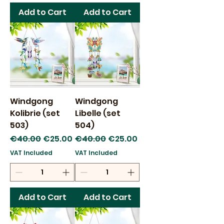
Add to Cart
Add to Cart
Windgong
Windgong
Kolibrie (set
Libelle (set
503)
504)
Regular Price
Sale Price
Regular Price
Sale Price
€40.00
€25.00
€40.00
€25.00
VAT Included
VAT Included
Add to Cart
Add to Cart