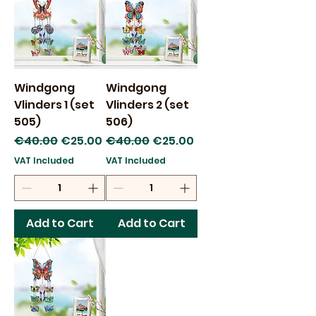
Windgong
Windgong
Vlinders 1 (set
Vlinders 2 (set
505)
506)
Regular Price
Sale Price
Regular Price
Sale Price
€40.00
€25.00
€40.00
€25.00
VAT Included
VAT Included
Add to Cart
Add to Cart