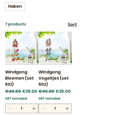
Haken
7 products
Sort
Windgong
Windgong
Bloemen (set
Vogeltjes (set
501)
502)
Regular Price
Sale Price
Regular Price
Sale Price
€40.00
€25.00
€40.00
€25.00
VAT Included
VAT Included