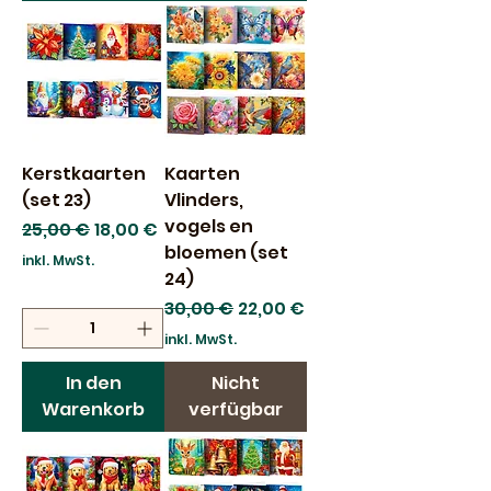
Kerstkaarten
Kaarten
(set 23)
Vlinders,
vogels en
Standardpreis
Sale-Preis
25,00 €
18,00 €
bloemen (set
inkl. MwSt.
24)
Standardpreis
Sale-Preis
30,00 €
22,00 €
inkl. MwSt.
In den
Nicht
Warenkorb
verfügbar