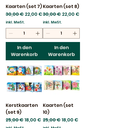
Kaarten (set 7)
Kaarten (set 8)
Standardpreis
Sale-Preis
Standardpreis
Sale-Preis
30,00 €
22,00 €
30,00 €
22,00 €
inkl. MwSt.
inkl. MwSt.
In den
In den
Warenkorb
Warenkorb
Kerstkaarten
Kaarten (set
(set 9)
10)
Standardpreis
Sale-Preis
Standardpreis
Sale-Preis
25,00 €
18,00 €
25,00 €
18,00 €
inkl. MwSt.
inkl. MwSt.