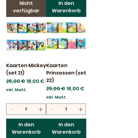
Nicht
In den
verfügbar
Warenkorb
Kaarten Mickey
Kaarten
(set 21)
Prinsessen (set
22)
Standardpreis
Sale-Preis
25,00 €
18,00 €
Standardpreis
Sale-Preis
25,00 €
18,00 €
inkl. MwSt.
inkl. MwSt.
In den
In den
Warenkorb
Warenkorb