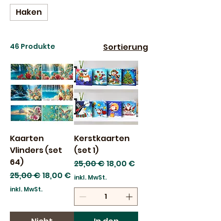
Haken
46 Produkte
Sortierung
Kaarten
Kerstkaarten
Vlinders (set
(set 1)
64)
Standardpreis
Sale-Preis
25,00 €
18,00 €
Standardpreis
Sale-Preis
25,00 €
18,00 €
inkl. MwSt.
inkl. MwSt.