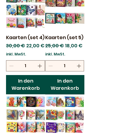
Kaarten (set 4)
Kaarten (set 5)
Standardpreis
Sale-Preis
Standardpreis
Sale-Preis
30,00 €
22,00 €
25,00 €
18,00 €
inkl. MwSt.
inkl. MwSt.
In den
In den
Warenkorb
Warenkorb