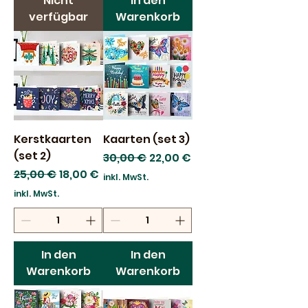
Nicht
In den
verfügbar
Warenkorb
Kerstkaarten
Kaarten (set 3)
(set 2)
Standardpreis
Sale-Preis
30,00 €
22,00 €
Standardpreis
Sale-Preis
25,00 €
18,00 €
inkl. MwSt.
inkl. MwSt.
In den
In den
Warenkorb
Warenkorb