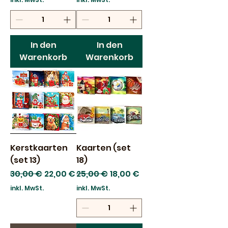
In den
In den
Warenkorb
Warenkorb
Kerstkaarten
Kaarten (set
(set 13)
18)
Standardpreis
Sale-Preis
Standardpreis
Sale-Preis
30,00 €
22,00 €
25,00 €
18,00 €
inkl. MwSt.
inkl. MwSt.