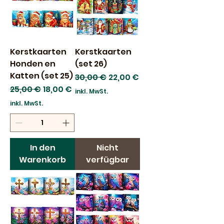
Kerstkaarten
Kerstkaarten
Honden en
(set 26)
Katten (set 25)
Standardpreis
Sale-Preis
30,00 €
22,00 €
Standardpreis
Sale-Preis
25,00 €
18,00 €
inkl. MwSt.
inkl. MwSt.
In den
Nicht
Warenkorb
verfügbar