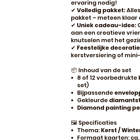
ervaring nodig!
✔
Volledig pakket:
Alles
pakket – meteen klaar 
✔
Uniek cadeau-idee:
O
aan een creatieve vrie
knutselen met het gezi
✔
Feestelijke decoratie
kerstversiering of mini
📦 Inhoud van de set
8 of 12 voorbedrukte
set)
Bijpassende
envelop
Gekleurde
diamantst
Diamond painting p
🖼️ Specificaties
Thema:
Kerst / Wint
Formaat kaarten: ca