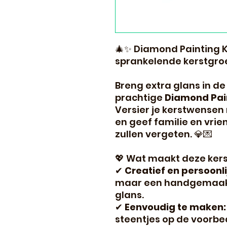
🎄✨ Diamond Painting K
sprankelende kerstgro
Breng extra glans in d
prachtige
Diamond Pain
Versier je kerstwensen
en geef familie en vrie
zullen vergeten. 💎💌
💖 Wat maakt deze kers
✔
Creatief en persoonli
maar een handgemaakte
glans.
✔
Eenvoudig te maken:
steentjes op de voorbe