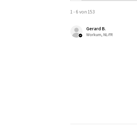
1 - 6 von 153
Gerard B.
Workum, NL-FR