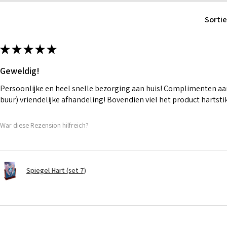
Sortie
★
★
★
★
★
Geweldig!
Persoonlijke en heel snelle bezorging aan huis! Complimenten aan
buur) vriendelijke afhandeling! Bovendien viel het product hartst
War diese Rezension hilfreich?
Spiegel Hart (set 7)