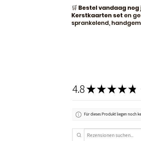
🛒
Bestel vandaag nog 
Kerstkaarten set
en ge
sprankelend, handgema
4.8
★
★
★
★
★
1
Für dieses Produkt liegen noch k