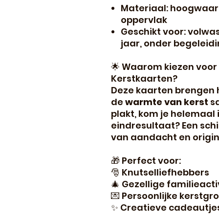
Materiaal: hoogwaar
oppervlak
Geschikt voor: volwa
jaar, onder begeleidi
🌟 Waarom kiezen voor
Kerstkaarten?
Deze kaarten brengen h
de
warmte van kerst
sa
plakt, kom je helemaal 
eindresultaat? Een schi
van aandacht en origina
🎁 Perfect voor:
🎅 Knutselliefhebbers
🎄 Gezellige familieacti
💌 Persoonlijke kerstgr
✨ Creatieve cadeautje