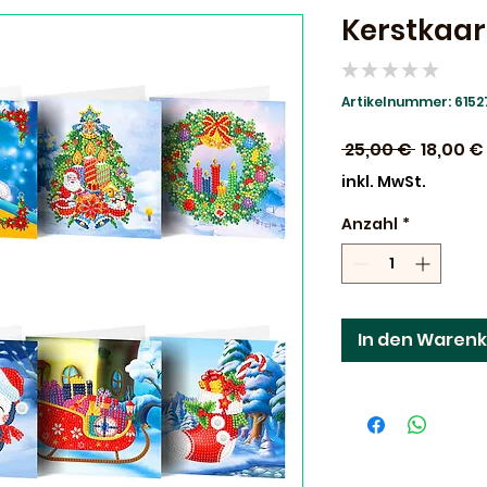
Kerstkaar
★
★
★
★
★
0
Artikelnummer: 615
Standar
 25,00 € 
18,00 €
inkl. MwSt.
Anzahl
*
In den Waren