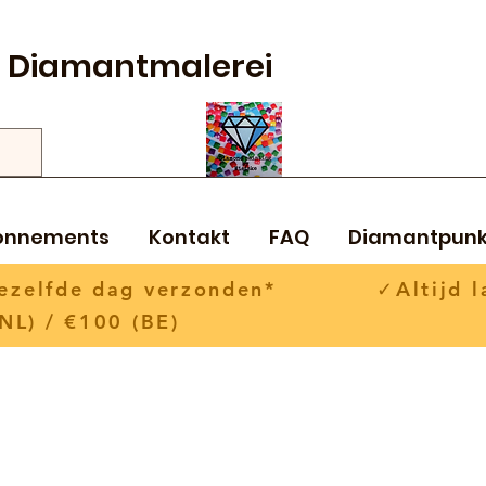
Diamantmalerei
onnements
Kontakt
FAQ
Diamantpunk
 dezelfde dag verzonden* ✓Altijd la
NL) / €100 (BE)