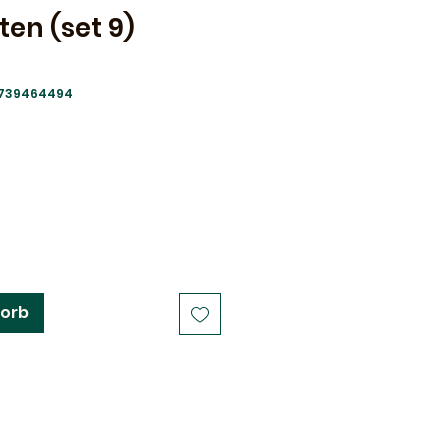
ten (set 9)
2739464494
dpreis
Sale-
Preis
korb