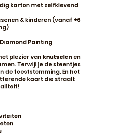
dig karton met zelfklevend
ssenen & kinderen (vanaf ±6
ng)
 Diamond Painting
et plezier van
knutselen
en
men. Terwijl je de steentjes
in de feeststemming. En het
tterende kaart die straalt
liteit!
viteiten
oeten
s