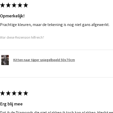
★
★
★
★
★
Opmerkelijk!
Prachtige kleuren, maar de tekening is nog niet gans afgewerkt.
War diese Rezension hilfreich?
Kitten naar tijger spiegelbeeld 50x70cm
★
★
★
★
★
Erg blij mee
Dat ik de Diamonds die niet plakken ik toch kan plakken. Hierbij ee