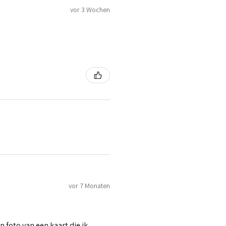
vor 3 Wochen
vor 7 Monaten
n foto van een kaart die ik