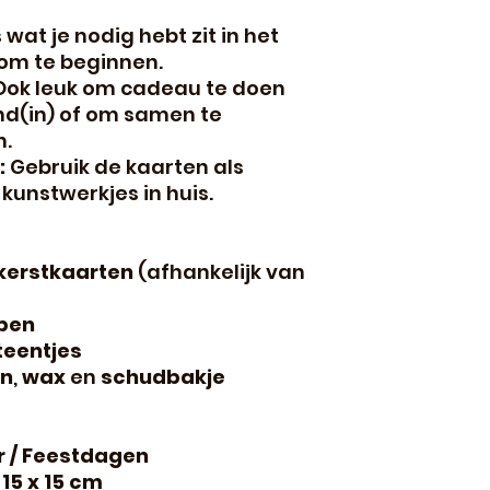
 wat je nodig hebt zit in het
om te beginnen.
ok leuk om cadeau te doen
nd(in) of om samen te
n.
:
Gebruik de kaarten als
-kunstwerkjes in huis.
kerstkaarten
(afhankelijk van
pen
eentjes
en
,
wax
en
schudbakje
er / Feestdagen
.
15 x 15 cm