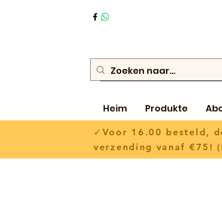
Heim
Produkte
Ab
✓Voor 16.00 besteld,
verzending vanaf €75! (