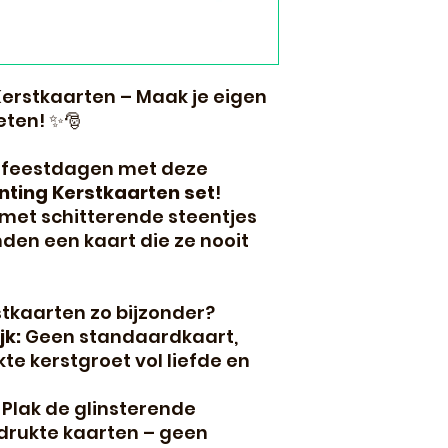
erstkaarten – Maak je eigen
eten! ✨🎅
e feestdagen met deze
ting Kerstkaarten set
!
 met schitterende steentjes
nden een kaart die ze nooit
tkaarten zo bijzonder?
jk:
Geen standaardkaart,
 kerstgroet vol liefde en
Plak de glinsterende
drukte kaarten – geen