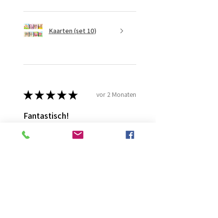
Kaarten (set 10)
★
★
★
★
★
vor 2 Monaten
Fantastisch!
Lijmt goed
Francis G.
HOORN NH, NH
War diese Rezension hilfreich?