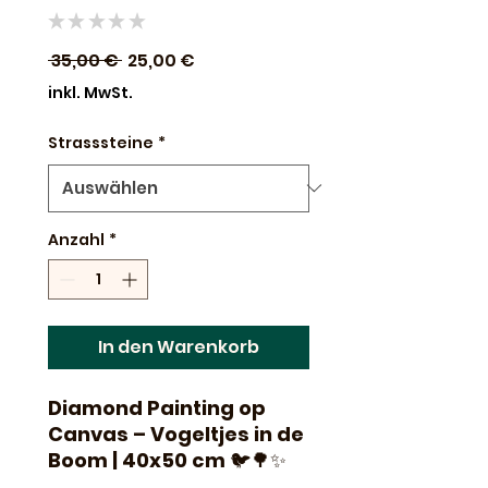
★
★
★
★
★
0
Standardpreis
Sale-
 35,00 € 
25,00 €
Preis
inkl. MwSt.
Strasssteine
*
Anzahl
*
In den Warenkorb
Diamond Painting op
Canvas – Vogeltjes in de
Boom | 40x50 cm
🐦🌳✨