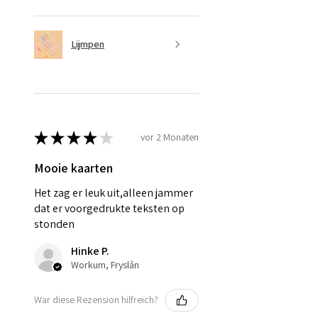
Lijmpen
★
★
★
★
★
vor 2 Monaten
Mooie kaarten
Het zag er leuk uit,alleen jammer
dat er voorgedrukte teksten op
stonden
Hinke P.
Workum, Fryslân
War diese Rezension hilfreich?