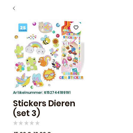
Artikelnummer: 6152744189191
Stickers Dieren
(set 3)
★
★
★
★
★
0