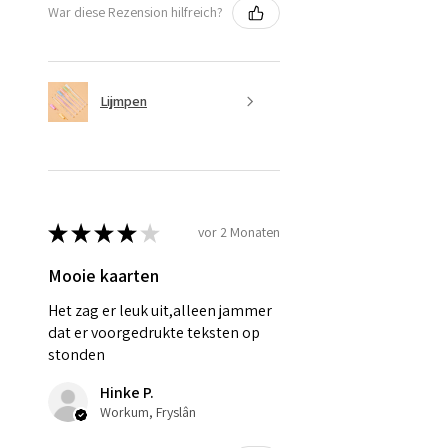
War diese Rezension hilfreich?
Lijmpen
★
★
★
★
★
vor 2 Monaten
Mooie kaarten
Het zag er leuk uit,alleen jammer
dat er voorgedrukte teksten op
stonden
Hinke P.
Workum, Fryslân