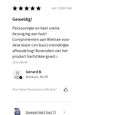
★
★
★
★
★
vor 3 Wochen
Geweldig!
Persoonlijke en heel snelle
bezorging aan huis!
Complimenten aan Wietske voor
deze klant ( en buur) vriendelijke
afhandeling! Bovendien viel het
product hartstikke goed i...
ZEIG MEHR
Gerard B.
Workum, NL-FR
War diese Rezension hilfreich?
Spiegel Hart (set 7)