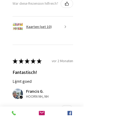
War diese Rezension hilfreich?
Kaarten (set 10)
★
★
★
★
★
vor 2 Monaten
Fantastisch!
Lijmt goed
Francis G.
HOORN NH, NH
War diese Rezension hilfreich?