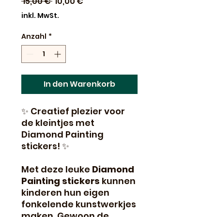
Standardpreis
Sale-
 15,00 € 
10,00 €
Preis
inkl. MwSt.
Anzahl
*
In den Warenkorb
✨ Creatief plezier voor
de kleintjes met
Diamond Painting
stickers! ✨
Met deze leuke
Diamond
Painting stickers
kunnen
kinderen hun eigen
fonkelende kunstwerkjes
maken. Gewoon de