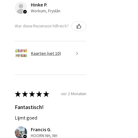
Hinke P.
Workum, Fryslân
War diese Rezension hilfreich?
Kaarten (set 10)
★
★
★
★
★
vor 2 Monaten
Fantastisch!
Lijmt goed
Francis G.
HOORN NH, NH