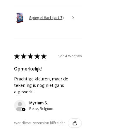
Spiegel Hart (set 7)
★
★
★
★
★
vor 4 Wochen
Opmerkelijk!
Prachtige kleuren, maar de
tekening is nog niet gans
afgewerkt.
Myriam S.
Retie, Belgium
War diese Rezension hilfreich?