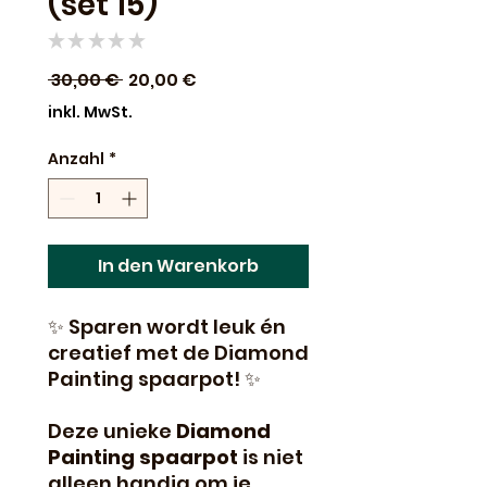
(set 15)
★
★
★
★
★
0
Standardpreis
Sale-
 30,00 € 
20,00 €
Preis
inkl. MwSt.
Anzahl
*
In den Warenkorb
✨ Sparen wordt leuk én
creatief met de Diamond
Painting spaarpot! ✨
Deze unieke
Diamond
Painting spaarpot
is niet
alleen handig om je