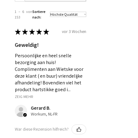
1 – 6 von
Sortiere
153
nach:
★
★
★
★
★
vor 3 Wochen
Geweldig!
Persoonlijke en heel snelle
bezorging aan huis!
Complimenten aan Wietske voor
deze klant ( en buur) vriendelijke
afhandeling! Bovendien viel het
product hartstikke goed i...
ZEIG MEHR
Gerard B.
Workum, NL-FR
War diese Rezension hilfreich?