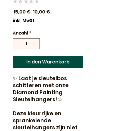
★
★
★
★
★
0
Standardpreis
Sale-
 15,00 € 
10,00 €
Preis
inkl. MwSt.
Anzahl
*
In den Warenkorb
✨ Laat je sleutelbos
schitteren met onze
Diamond Painting
Sleutelhangers! ✨
Deze kleurrijke en
sprankelende
sleutelhangers zijn niet