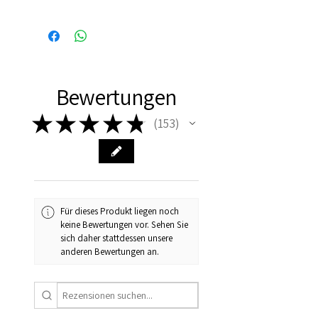
Binnen 24 uur verzonden, dus
vaak de volgende dag al in
huis!
Bewertungen
★
★
★
★
★
153
153
Für dieses Produkt liegen noch
keine Bewertungen vor. Sehen Sie
sich daher stattdessen unsere
anderen Bewertungen an.