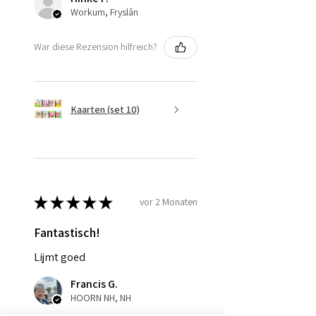
Workum, Fryslân
War diese Rezension hilfreich?
Kaarten (set 10)
★
★
★
★
★
vor 2 Monaten
Fantastisch!
Lijmt goed
Francis G.
HOORN NH, NH