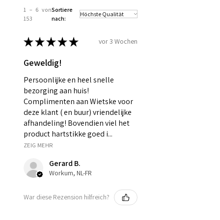
1 – 6 von
Sortiere
153
nach:
★
★
★
★
★
vor 3 Wochen
Geweldig!
Persoonlijke en heel snelle
bezorging aan huis!
Complimenten aan Wietske voor
deze klant ( en buur) vriendelijke
afhandeling! Bovendien viel het
product hartstikke goed i...
ZEIG MEHR
Gerard B.
Workum, NL-FR
War diese Rezension hilfreich?