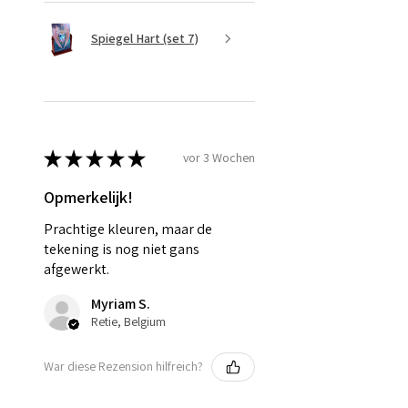
Spiegel Hart (set 7)
★
★
★
★
★
vor 3 Wochen
Opmerkelijk!
Prachtige kleuren, maar de
tekening is nog niet gans
afgewerkt.
Myriam S.
Retie, Belgium
War diese Rezension hilfreich?