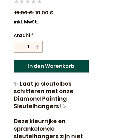
★
★
★
★
★
0
Standardpreis
Sale-
 15,00 € 
10,00 €
Preis
inkl. MwSt.
Anzahl
*
In den Warenkorb
✨ Laat je sleutelbos
schitteren met onze
Diamond Painting
Sleutelhangers! ✨
Deze kleurrijke en
sprankelende
sleutelhangers zijn niet