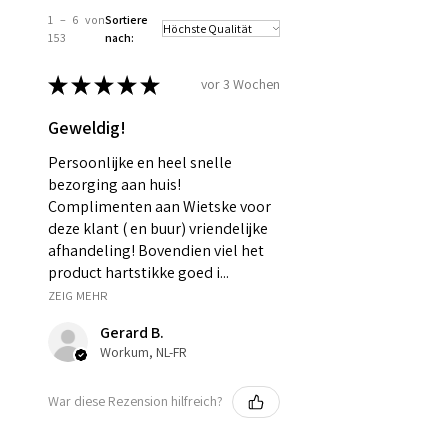
1 – 6 von
Sortiere
153
nach:
★
★
★
★
★
vor 3 Wochen
Geweldig!
Persoonlijke en heel snelle
bezorging aan huis!
Complimenten aan Wietske voor
deze klant ( en buur) vriendelijke
afhandeling! Bovendien viel het
product hartstikke goed i...
ZEIG MEHR
Gerard B.
Workum, NL-FR
War diese Rezension hilfreich?