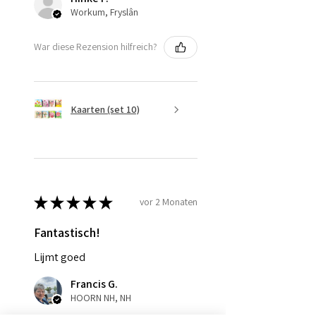
Workum, Fryslân
War diese Rezension hilfreich?
Kaarten (set 10)
★
★
★
★
★
vor 2 Monaten
Fantastisch!
Lijmt goed
Francis G.
HOORN NH, NH