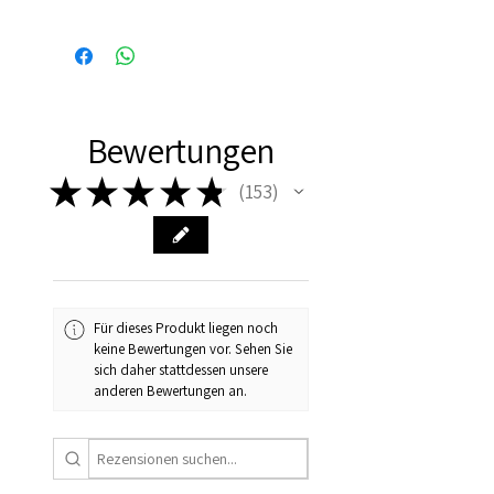
Binnen 24 uur verzonden, dus
vaak de volgende dag al in
huis!
Bewertungen
★
★
★
★
★
153
153
Für dieses Produkt liegen noch
keine Bewertungen vor. Sehen Sie
sich daher stattdessen unsere
anderen Bewertungen an.