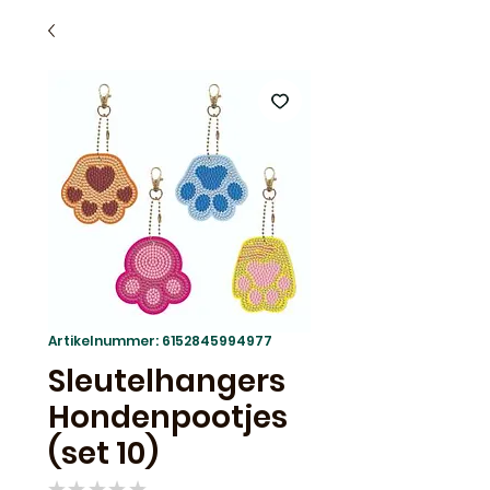
Artikelnummer: 6152845994977
Sleutelhangers
Hondenpootjes
(set 10)
★
★
★
★
★