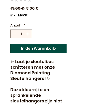
0
Standardpreis
Sale-
 13,00 € 
8,00 €
Preis
inkl. MwSt.
Anzahl
*
In den Warenkorb
✨ Laat je sleutelbos
schitteren met onze
Diamond Painting
Sleutelhangers! ✨
Deze kleurrijke en
sprankelende
sleutelhangers zijn niet