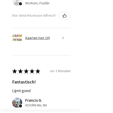
Workum, Fryslân
War diese Rezension hilfreich?
Kaarten (set 10)
★
★
★
★
★
vor 2 Monaten
Fantastisch!
Lijmt goed
Francis G.
HOORN NH, NH