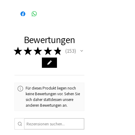
Binnen 24 uur verzonden, dus
vaak de volgende dag al in
huis!
Bewertungen
★
★
★
★
★
153
153
Für dieses Produkt liegen noch
keine Bewertungen vor. Sehen Sie
sich daher stattdessen unsere
anderen Bewertungen an.