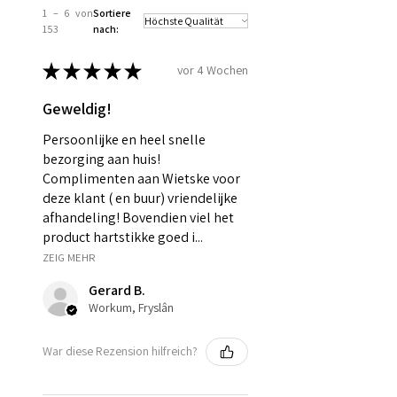
1 – 6 von
Sortiere
153
nach:
★
★
★
★
★
vor 4 Wochen
Geweldig!
Persoonlijke en heel snelle
bezorging aan huis!
Complimenten aan Wietske voor
deze klant ( en buur) vriendelijke
afhandeling! Bovendien viel het
product hartstikke goed i...
ZEIG MEHR
Gerard B.
Workum, Fryslân
War diese Rezension hilfreich?