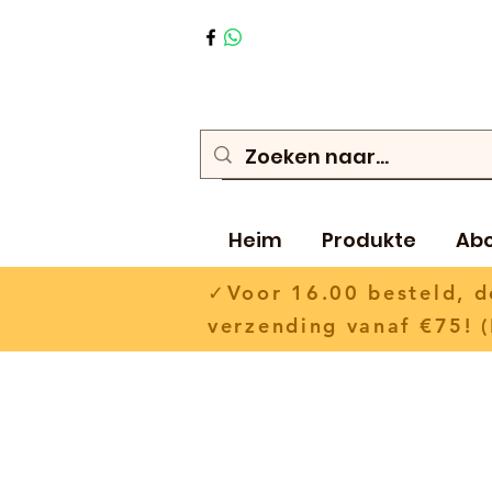
Heim
Produkte
Ab
✓Voor 16.00 besteld,
verzending vanaf €75! (