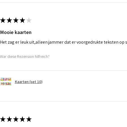
★
★
★
★
★
Mooie kaarten
Het zag er leuk uit,alleen jammer dat er voorgedrukte teksten op
War diese Rezension hilfreich?
Kaarten (set 10)
★
★
★
★
★