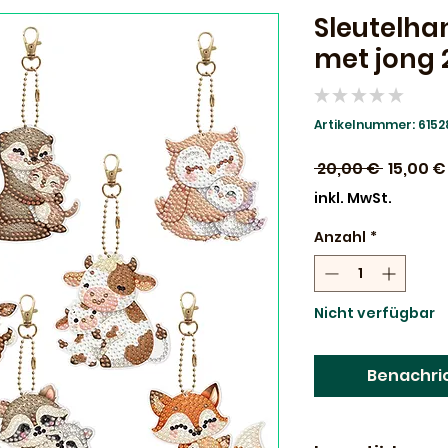
Sleutelha
met jong 2
★
★
★
★
★
0
Artikelnummer: 615
Standar
 20,00 € 
15,00 €
inkl. MwSt.
Anzahl
*
Nicht verfügbar
Benachri