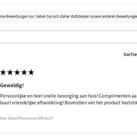
eine Bewertungen vor. Sehen Sie sich daher stattdessen unsere anderen Bewertunge
Sortie
★
★
★
★
★
Geweldig!
Persoonlijke en heel snelle bezorging aan huis! Complimenten aan
buur) vriendelijke afhandeling! Bovendien viel het product hartst
War diese Rezension hilfreich?