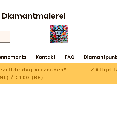
Diamantmalerei
onnements
Kontakt
FAQ
Diamantpunk
 dezelfde dag verzonden* ✓Altijd la
NL) / €100 (BE)