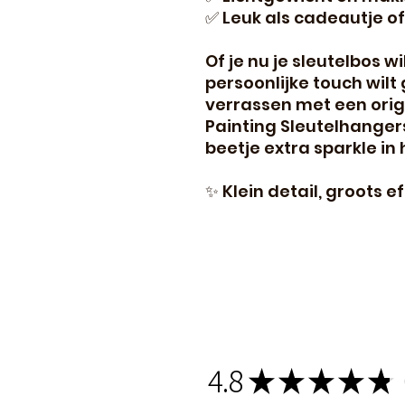
✅ Leuk als cadeautje of
Of je nu je sleutelbos wi
persoonlijke touch wilt
verrassen met een ori
Painting Sleutelhangers
beetje extra sparkle in 
✨ Klein detail, groots e
4.8
★
★
★
★
★
1