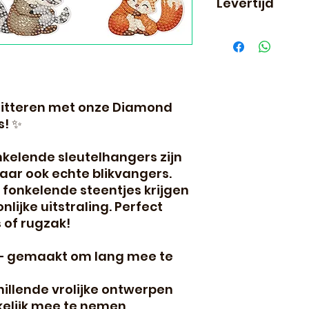
Levertijd
Binnen 24 uur ve
volgende dag al i
chitteren met onze Diamond
s! ✨
nkelende sleutelhangers zijn
maar ook echte blikvangers.
fonkelende steentjes krijgen
lijke uitstraling. Perfect
s of rugzak!
– gemaakt om lang mee te
hillende vrolijke ontwerpen
kelijk mee te nemen