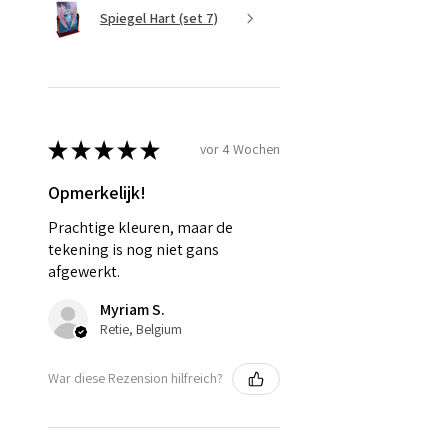
Spiegel Hart (set 7)
★
★
★
★
★
vor 4 Wochen
Opmerkelijk!
Prachtige kleuren, maar de
tekening is nog niet gans
afgewerkt.
Myriam S.
Retie, Belgium
War diese Rezension hilfreich?