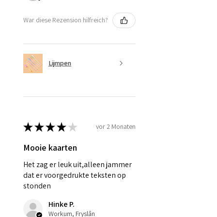
War diese Rezension hilfreich?
Lijmpen
★
★
★
★
★
vor 2 Monaten
Mooie kaarten
Het zag er leuk uit,alleen jammer
dat er voorgedrukte teksten op
stonden
Hinke P.
Workum, Fryslân