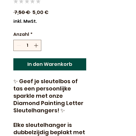
★
★
★
★
★
0
Standardpreis
Sale-
 7,50 € 
5,00 €
Preis
inkl. MwSt.
Anzahl
*
In den Warenkorb
✨ Geef je sleutelbos of
tas een persoonlijke
sparkle met onze
Diamond Painting Letter
Sleutelhangers! ✨
Elke sleutelhanger is
dubbelzijdig beplakt met