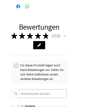
vaak de volgende dag al in
huis!
Bewertungen
★
★
★
★
★
153
153
Für dieses Produkt liegen noch
keine Bewertungen vor. Sehen Sie
sich daher stattdessen unsere
anderen Bewertungen an.
1 – 6 von
Sortiere