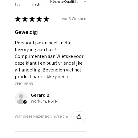
153
nach:
★
★
★
★
★
vor 3 Wochen
Geweldig!
Persoonlijke en heel snelle
bezorging aan huis!
Complimenten aan Wietske voor
deze klant ( en buur) vriendelijke
afhandeling! Bovendien viel het
product hartstikke goed i...
ZEIG MEHR
Gerard B.
Workum, NL-FR
War diese Rezension hilfreich?