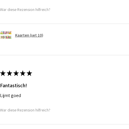
War diese Rezension hilfreich?
Kaarten (set 10)
★
★
★
★
★
Fantastisch!
Lijmt goed
War diese Rezension hilfreich?