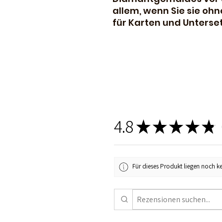
allem, wenn Sie sie oh
für Karten und Unters
4.8
★
★
★
★
★
1
Für dieses Produkt liegen noch k