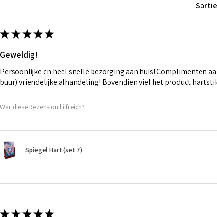
Sortie
★
★
★
★
★
Geweldig!
Persoonlijke en heel snelle bezorging aan huis! Complimenten aan
buur) vriendelijke afhandeling! Bovendien viel het product hartst
War diese Rezension hilfreich?
Spiegel Hart (set 7)
★
★
★
★
★