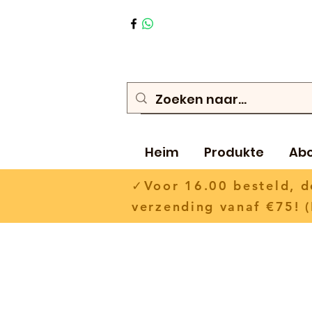
Heim
Produkte
Ab
✓Voor 16.00 besteld,
verzending vanaf €75! (