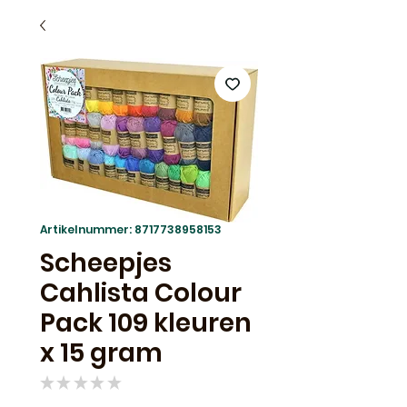
Artikelnummer: 8717738958153
Scheepjes
Cahlista Colour
Pack 109 kleuren
x 15 gram
★
★
★
★
★
0