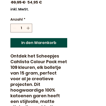
Standardpreis
Sale-
 69,95 € 
54,95 €
Preis
inkl. MwSt.
Anzahl
*
In den Warenkorb
Ontdek het Scheepjes
Cahlista Colour Pack met
109 kleuren, elk bolletje
van 15 gram, perfect
voor al je creatieve
projecten. Dit
hoogwaardige 100%
katoenen garen heeft
een stijlvolle, matte