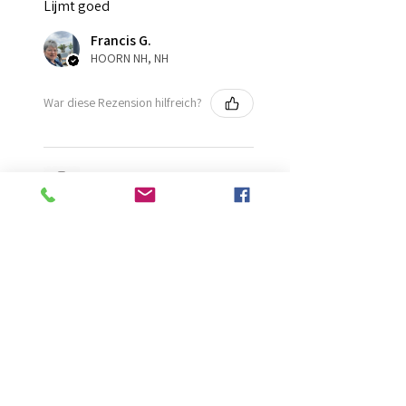
Lijmt goed
Francis G.
HOORN NH, NH
War diese Rezension hilfreich?
Diamond Painting lijm
★
★
★
★
★
vor 2 Monaten
Ongelooflijk!
Super mooi en goed