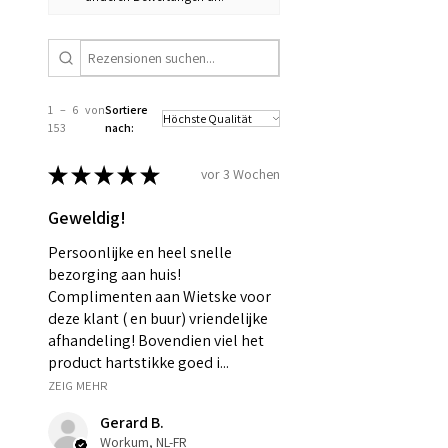
1 – 6 von
Sortiere
153
nach:
★
★
★
★
★
vor 3 Wochen
Geweldig!
Persoonlijke en heel snelle
bezorging aan huis!
Complimenten aan Wietske voor
deze klant ( en buur) vriendelijke
afhandeling! Bovendien viel het
product hartstikke goed i...
ZEIG MEHR
Gerard B.
Workum, NL-FR