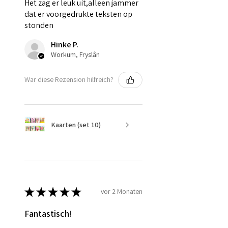
Het zag er leuk uit,alleen jammer
dat er voorgedrukte teksten op
stonden
Hinke P.
Workum, Fryslân
War diese Rezension hilfreich?
Kaarten (set 10)
★
★
★
★
★
vor 2 Monaten
Fantastisch!