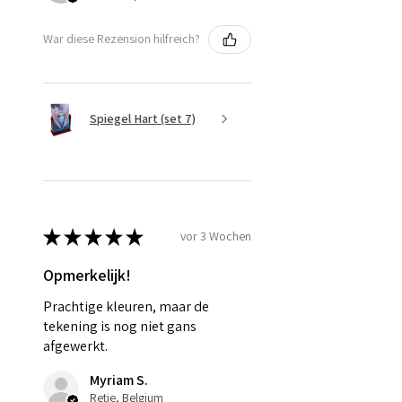
War diese Rezension hilfreich?
Spiegel Hart (set 7)
★
★
★
★
★
vor 3 Wochen
Opmerkelijk!
Prachtige kleuren, maar de
tekening is nog niet gans
afgewerkt.
Myriam S.
Retie, Belgium