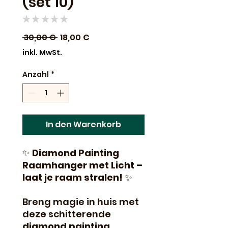
(set 10)
★
★
★
★
★
0
Standardpreis
Sale-
 30,00 € 
18,00 €
Preis
inkl. MwSt.
Anzahl
*
In den Warenkorb
✨
Diamond Painting
Raamhanger met Licht –
laat je raam stralen!
✨
Breng magie in huis met
deze schitterende
diamond painting