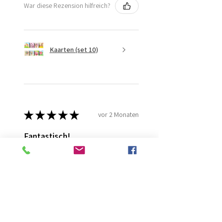
War diese Rezension hilfreich?
Kaarten (set 10)
★
★
★
★
★
vor 2 Monaten
Fantastisch!
Lijmt goed
Francis G.
HOORN NH, NH
War diese Rezension hilfreich?