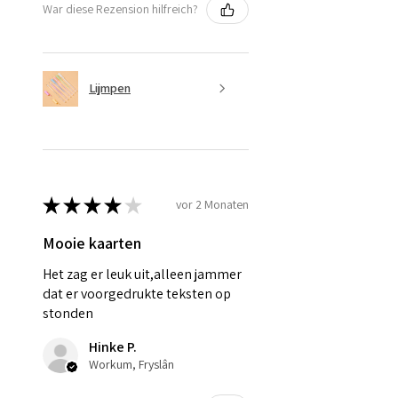
War diese Rezension hilfreich?
Lijmpen
★
★
★
★
★
vor 2 Monaten
Mooie kaarten
Het zag er leuk uit,alleen jammer
dat er voorgedrukte teksten op
stonden
Hinke P.
Workum, Fryslân