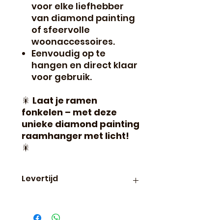
voor elke liefhebber
van diamond painting
of sfeervolle
woonaccessoires.
Eenvoudig op te
hangen en direct klaar
voor gebruik.
🎇
Laat je ramen
fonkelen – met deze
unieke diamond painting
raamhanger met licht!
🎇
Levertijd
Binnen 24 uur verzonden, dus
vaak de volgende dag al in