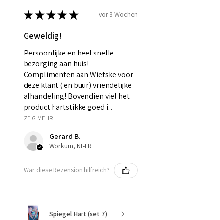
★
★
★
★
★
vor 3 Wochen
Geweldig!
Persoonlijke en heel snelle
bezorging aan huis!
Complimenten aan Wietske voor
deze klant ( en buur) vriendelijke
afhandeling! Bovendien viel het
product hartstikke goed i...
ZEIG MEHR
Gerard B.
Workum, NL-FR
War diese Rezension hilfreich?
Spiegel Hart (set 7)