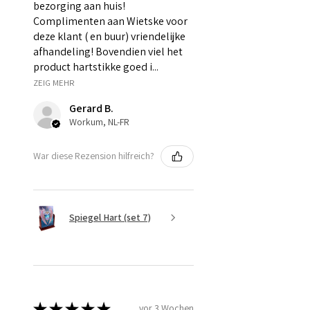
bezorging aan huis!
Complimenten aan Wietske voor
deze klant ( en buur) vriendelijke
afhandeling! Bovendien viel het
product hartstikke goed i...
ZEIG MEHR
Gerard B.
Workum, NL-FR
War diese Rezension hilfreich?
Spiegel Hart (set 7)
★
★
★
★
★
vor 3 Wochen