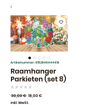
Artikelnummer: 6152849444416
Raamhanger
Parkieten (set 8)
★
★
★
★
★
0
Standardpreis
Sale-
 30,00 € 
18,00 €
Preis
inkl. MwSt.