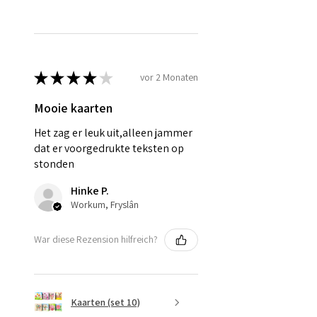
★
★
★
★
★
vor 2 Monaten
Mooie kaarten
Het zag er leuk uit,alleen jammer
dat er voorgedrukte teksten op
stonden
Hinke P.
Workum, Fryslân
War diese Rezension hilfreich?
Kaarten (set 10)