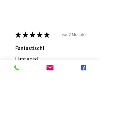
★
★
★
★
★
vor 2 Monaten
Fantastisch!
Lijmt goed
Francis G.
HOORN NH, NH
War diese Rezension hilfreich?
Diamond Painting lijm