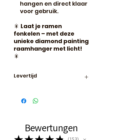
hangen en direct klaar
voor gebruik.
🎇
Laat je ramen
fonkelen – met deze
unieke diamond painting
raamhanger met licht!
🎇
Levertijd
Binnen 24 uur verzonden, dus
vaak de volgende dag al in
huis!
Bewertungen
★
★
★
★
★
153