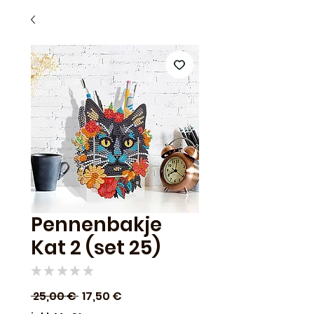
Pennenbakje
Kat 2 (set 25)
★
★
★
★
★
0
Standardpreis
Sale-
 25,00 € 
17,50 €
Preis