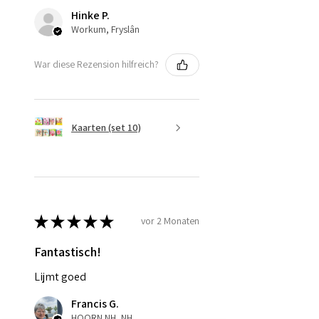
Hinke P.
Workum, Fryslân
War diese Rezension hilfreich?
Kaarten (set 10)
★
★
★
★
★
vor 2 Monaten
Fantastisch!
Lijmt goed
Francis G.
HOORN NH, NH