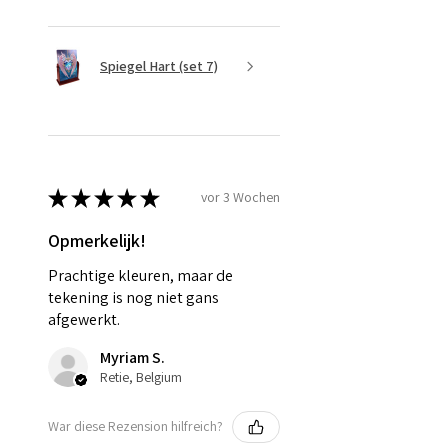
Spiegel Hart (set 7)
★
★
★
★
★
vor 3 Wochen
Opmerkelijk!
Prachtige kleuren, maar de
tekening is nog niet gans
afgewerkt.
Myriam S.
Retie, Belgium
War diese Rezension hilfreich?