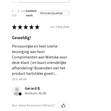
1 – 6 von
Sortiere
153
nach:
★
★
★
★
★
vor 3 Wochen
Geweldig!
Persoonlijke en heel snelle
bezorging aan huis!
Complimenten aan Wietske voor
deze klant ( en buur) vriendelijke
afhandeling! Bovendien viel het
product hartstikke goed i...
ZEIG MEHR
Gerard B.
Workum, NL-FR
War diese Rezension hilfreich?