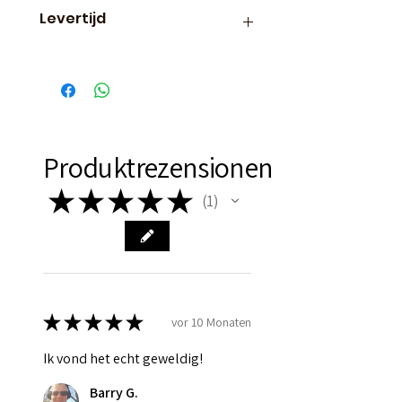
Levertijd
Binnen 24 uur verzonden, dus
vaak de volgende dag al in
huis!
Produktrezensionen
★
★
★
★
★
1
1
★
★
★
★
★
vor 10 Monaten
Ik vond het echt geweldig!
Barry G.